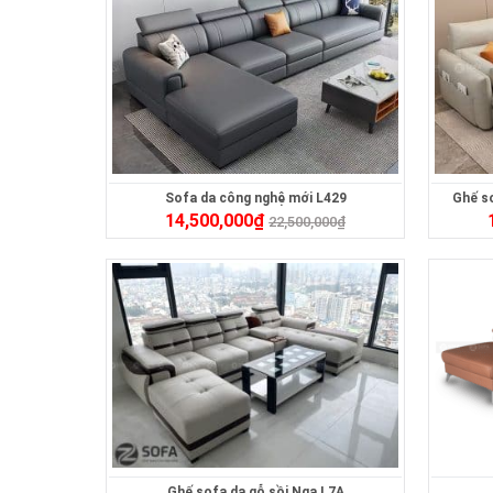
Sofa da công nghệ mới L429
Ghế s
14,500,000
₫
22,500,000
₫
Ghế sofa da gỗ sồi Nga L7A