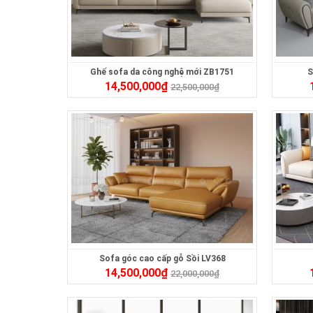
Ghế sofa da công nghệ mới ZB1751
S
14,500,000
₫
22,500,000
₫
Sofa góc cao cấp gỗ Sồi LV368
14,500,000
₫
22,000,000
₫