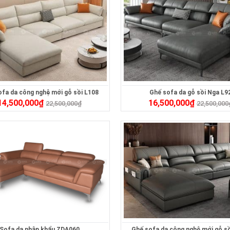
ofa da công nghệ mới gỗ sồi L108
Ghế sofa da gỗ sồi Nga L9
14,500,000
₫
16,500,000
₫
22,500,000
₫
22,500,000
Sofa da nhập khẩu ZDA060
Ghế sofa da công nghệ mới gỗ sồ