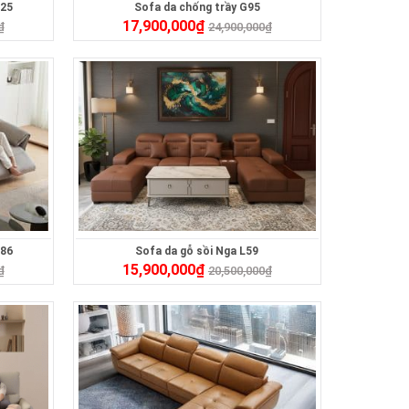
325
Sofa da chống trầy G95
17,900,000
₫
₫
24,900,000
₫
486
Sofa da gỗ sồi Nga L59
15,900,000
₫
₫
20,500,000
₫