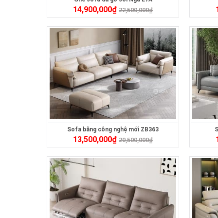
14,900,000
₫
22,500,000
₫
Sofa băng công nghệ mới ZB363
S
13,500,000
₫
20,500,000
₫