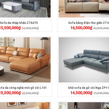
Sofa da nhập khẩu ZTA475
Sofa băng điện thư giãn ZT
15,500,000
₫
16,500,000
₫
22,000,000
₫
22,500,000
ofa da công nghệ mới gỗ sồi L101
Ghế sofa da gỗ sồi Nga ZP1
15,500,000
₫
14,500,000
₫
22,500,000
₫
19,500,000