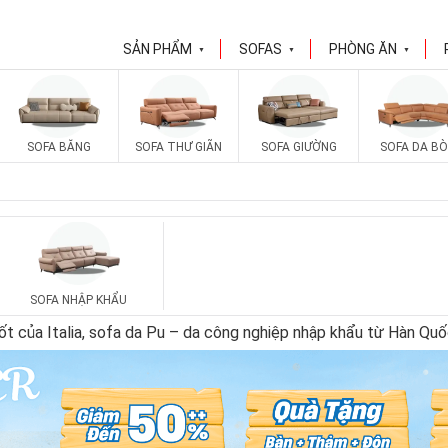
SẢN PHẨM
SOFAS
PHÒNG ĂN
▼
▼
▼
SOFA BĂNG
SOFA THƯ GIÃN
SOFA GIƯỜNG
SOFA DA BÒ
SOFA NHẬP KHẨU
t của Italia, sofa da Pu – da công nghiệp nhập khẩu từ Hàn Qu