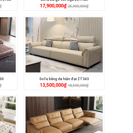
17,900,000
₫
₫
25,000,000
₫
50
Sofa băng da hiện đại ZT343
13,500,000
₫
₫
18,500,000
₫