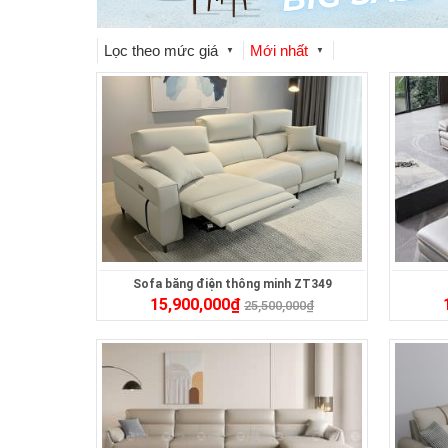
Lọc theo mức giá
Mới nhất
▼
▼
Sofa băng điện thông minh ZT349
15,900,000
₫
25,500,000
₫