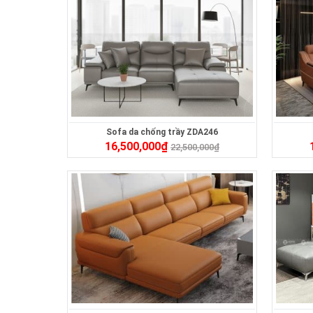
Sofa da chống trầy ZDA246
16,500,000
₫
22,500,000
₫