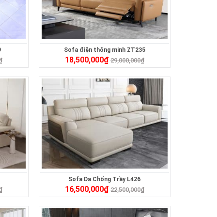
9
Sofa điện thông minh ZT235
18,500,000
₫
₫
29,000,000
₫
Sofa Da Chống Trầy L426
16,500,000
₫
₫
22,500,000
₫