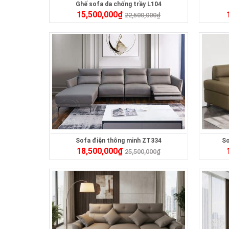
Ghế sofa da chống trầy L104
15,500,000
₫
22,500,000
₫
Sofa điện thông minh ZT334
So
18,500,000
₫
25,500,000
₫