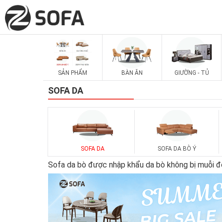
SẢN PHẨM
BÀN ĂN
GIƯỜNG - TỦ
SOFA DA
SOFA DA
SOFA DA BÒ Ý
Sofa da bò được nhập khẩu da bò không bị muỗi đố