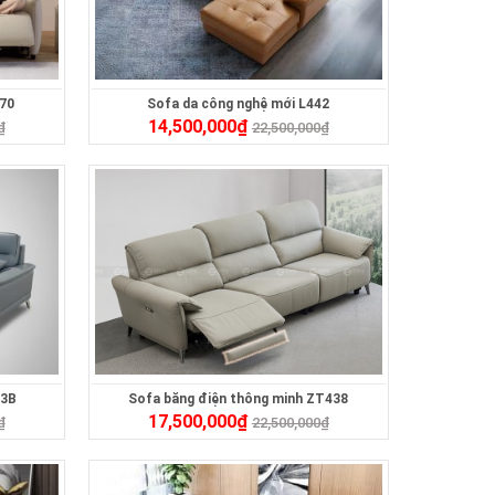
470
Sofa da công nghệ mới L442
14,500,000
₫
₫
22,500,000
₫
13B
Sofa băng điện thông minh ZT438
17,500,000
₫
₫
22,500,000
₫