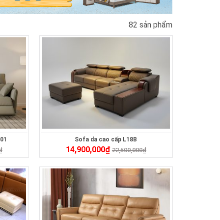
82 sản phẩm
301
Sofa da cao cấp L18B
14,900,000
₫
₫
22,500,000
₫