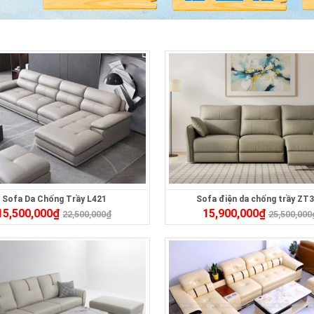
Sofa Da Chống Trầy L421
Sofa điện da chống trầy ZT
15,500,000
₫
15,900,000
₫
22,500,000
₫
25,500,000