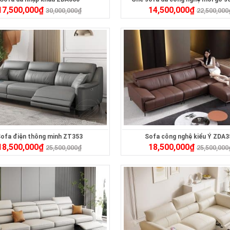
17,500,000
₫
14,500,000
₫
30,000,000
₫
22,500,000
ofa điện thông minh ZT353
Sofa công nghệ kiểu Ý ZDA3
18,500,000
₫
18,500,000
₫
25,500,000
₫
25,500,000