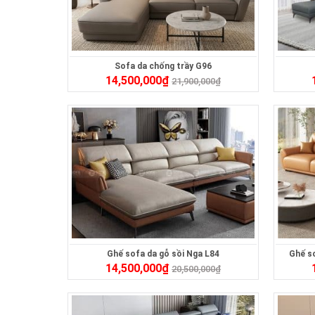
Sofa da chống trầy G96
14,500,000
₫
21,900,000
₫
Ghế sofa da gỗ sồi Nga L84
Ghế s
14,500,000
₫
20,500,000
₫