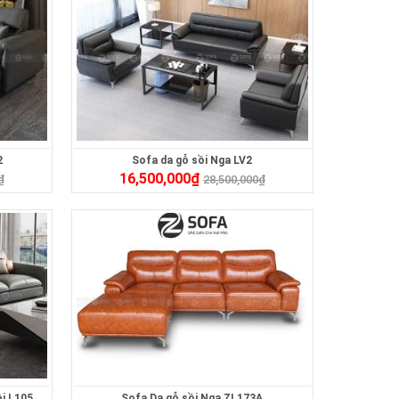
2
Sofa da gỗ sồi Nga LV2
16,500,000
₫
₫
28,500,000
₫
i L105
Sofa Da gỗ sồi Nga ZL173A