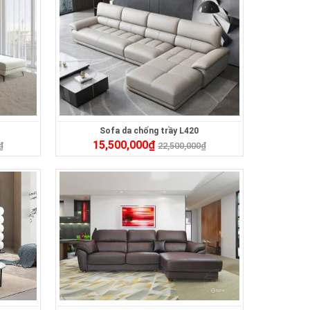
Sofa da chống trầy L420
15,500,000
₫
₫
22,500,000
₫