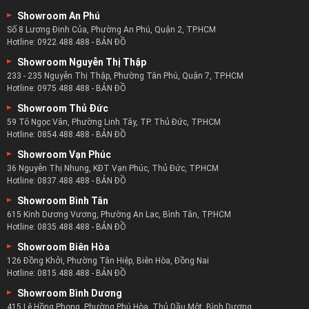
bảo.
Showroom An Phú
Số 8 Lương Định Của, Phường An Phú, Quận 2, TP.HCM
Hotline:
0922.488.488
-
BẢN ĐỒ
Showroom Nguyễn Thị Thập
233 - 235 Nguyễn Thị Thập, Phường Tân Phú, Quận 7, TP.HCM
Hotline:
0975.488.488
-
BẢN ĐỒ
Showroom Thủ Đức
59 Tô Ngọc Vân, Phường Linh Tây, TP. Thủ Đức, TP.HCM
Hotline:
0854.488.488
-
BẢN ĐỒ
Showroom Vạn Phúc
36 Nguyễn Thị Nhung, KĐT Vạn Phúc, Thủ Đức, TP.HCM
Hotline:
0837.488.488
-
BẢN ĐỒ
Showroom Bình Tân
615 Kinh Dương Vương, Phường An Lạc, Bình Tân, TP.HCM
Hotline:
0835.488.488
-
BẢN ĐỒ
Showroom Biên Hòa
126 Đồng Khởi, Phường Tân Hiệp, Biên Hòa, Đồng Nai
Hotline:
0815.488.488
-
BẢN ĐỒ
Showroom Bình Dương
415 Lê Hồng Phong, Phường Phú Hòa, Thủ Dầu Một, Bình Dương