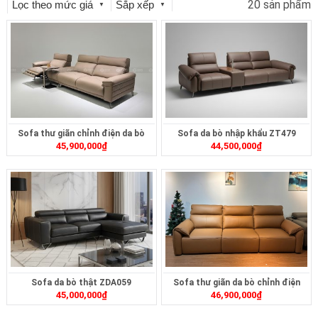
20 sản phẩm
Lọc theo mức giá
Sắp xếp
▼
▼
Sofa thư giãn chỉnh điện da bò
Sofa da bò nhập khẩu ZT479
45,900,000
₫
44,500,000
₫
ZT268
Sofa da bò thật ZDA059
Sofa thư giãn da bò chỉnh điện
45,000,000
₫
46,900,000
₫
ZT3617