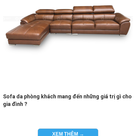
Sofa da phòng khách mang đến những giá trị gì cho
gia đình ?
Đừng chỉ mua hàng nội thất phòng khách một cách máy
móc mà hãy biết rằng lý do tại sao sofa da bò là bộ ghế
sofa phải mua.
XEM THÊM →