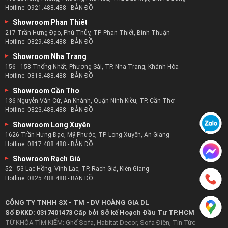
Hotline:
0921.488.488
-
BẢN ĐỒ
Showroom Phan Thiết
Chiếc sofa da bò nhập khẩu phòng khách đẹp nhất :
217 Trần Hưng Đạo, Phú Thủy, TP. Phan Thiết, Bình Thuận
Hotline:
0829.488.488
-
BẢN ĐỒ
zSofa không chỉ chú trọng tạo nên những sản phẩm chất
Showroom Nha Trang
lượng bên trong mà còn là cả bên ngoài.
156 - 158 Thống Nhất, Phương Sài, TP. Nha Trang, Khánh Hòa
Với những kiểu dáng sofa đẹp nhất dành cho phòng khách
Hotline:
0818.488.488
-
BẢN ĐỒ
đa dạng và đẹp nhất phù hợp với mọi căn phòng khách.
Showroom Cần Thơ
Bên cạnh kiểu dáng zSofa còn tạo nên sự đa dạng với nhiều
136 Nguyễn Văn Cừ, An Khánh, Quận Ninh Kiều, TP. Cần Thơ
màu sắc sofa da bò nhập khẩu đẹp nhất và nhất là ấm áp
Hotline:
0823.488.488
-
BẢN ĐỒ
nhất.
Showroom Long Xuyên
Đảm bảo khi đến với zSofa khách hàng sẽ luôn chọn được
1626 Trần Hưng Đạo, Mỹ Phước, TP. Long Xuyên, An Giang
Hotline:
0817.488.488
-
BẢN ĐỒ
bộ Sofa Da Bò đẹp nhất và ưng ý nhất dành cho không gian
Showroom Rạch Giá
phòng khách nhà mình.
52 - 53 Lạc Hồng, Vĩnh Lạc, TP. Rạch Giá, Kiên Giang
Với chiếc ghế sofa da từ doanh nghiệp zSofa chắc chắn sẽ
Hotline:
0825.488.488
-
BẢN ĐỒ
giúp phòng khách nhà bạn trở nên sang trọng và nhiều màu
sắc hơn.
CÔNG TY TNHH SX - TM - DV HOÀNG GIA DL
Số ĐKKD: 0317401473 Cấp bởi Sở kế Hoạch Đầu Tư TP.HCM
Cung cấp sofa da bò nhập khẩu với giá hợp lý nhất
TỪ KHÓA TÌM KIẾM:
Ghế Sofa
,
Habitat Decor
,
Sofa Điện
,
Tin Tức