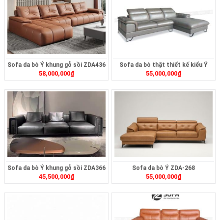
Sofa da bò Ý khung gỗ sồi ZDA436
Sofa da bò thật thiết kế kiểu Ý
58,000,000
₫
55,000,000
₫
ZL175B
Sofa da bò Ý khung gỗ sồi ZDA366
Sofa da bò Ý ZDA-268
45,500,000
₫
55,000,000
₫