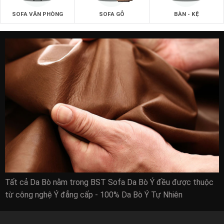
SOFA VĂN PHÒNG
SOFA GỖ
BÀN - KỆ
Tất cả Da Bò nằm trong BST Sofa Da Bò Ý đều được thuộc
Mua sofa da bò nhập khẩu chất lượng cao cho
từ công nghệ Ý đẳng cấp - 100% Da Bò Ý Tự Nhiên
phòng khách:
sofa da bò nhập khẩu sofa Sofa Da Bò tốt nhất cho phòng