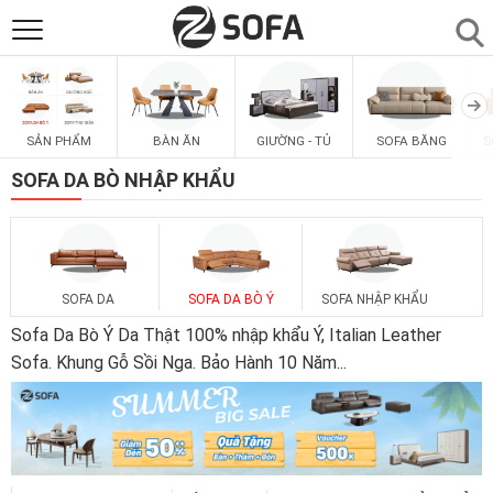
SẢN PHẨM
▼
SẢN PHẨM
BÀN ĂN
GIƯỜNG - TỦ
SOFA BĂNG
S
SOFAS
▼
SOFA DA BÒ NHẬP KHẨU
PHÒNG ĂN
▼
PHÒNG NGỦ
▼
SOFA DA
SOFA DA BÒ Ý
SOFA NHẬP KHẨU
Sofa Da Bò Ý Da Thật 100% nhập khẩu Ý, Italian Leather
PHÒNG KHÁCH
Sofa. Khung Gỗ Sồi Nga. Bảo Hành 10 Năm
...
▼
LIÊN HỆ