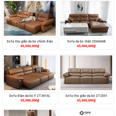
Sofa thư giãn da bò chỉnh điện
Sofa da bò thật ZDA046B
45,500,000
₫
45,000,000
₫
ZT2617
Sofa điện da bò Ý ZT3616L
Sofa thư giãn da bò ZT2551
55,000,000
₫
43,900,000
₫