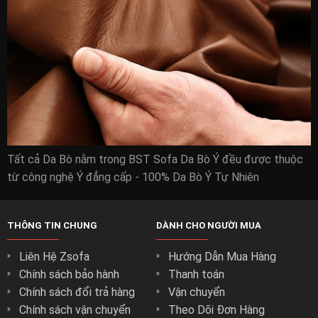
Tất cả Da Bò nằm trong BST Sofa Da Bò Ý đều được thuộc
Mua sofa da bò nhập khẩu chất lượng cao cho
từ công nghệ Ý đẳng cấp - 100% Da Bò Ý Tự Nhiên
phòng khách:
sofa da bò nhập khẩu sofa Sofa Da Bò tốt nhất cho phòng
THÔNG TIN CHUNG
DÀNH CHO NGƯỜI MUA
khách được những người thợ tốt nhất của zSofa thiết kế
nên với kiểu dáng cứng cáp.
Liên Hệ Zsofa
Hướng Dẫn Mua Hàng
Là doanh nghiệp sử dụng những nguyên vật liệu cao cấp
Chính sách bảo hành
Thanh toán
nhất từ những nguồn cung cấp uy tín.
Chính sách đổi trả hàng
Vận chuyển
Đây là sự đảm bảo cho sản phẩm của zSofa có độ bền và
Chính sách vận chuyển
Theo Dõi Đơn Hàng
chất lượng đến từng chi tiết nhỏ nhất để khách hàng an