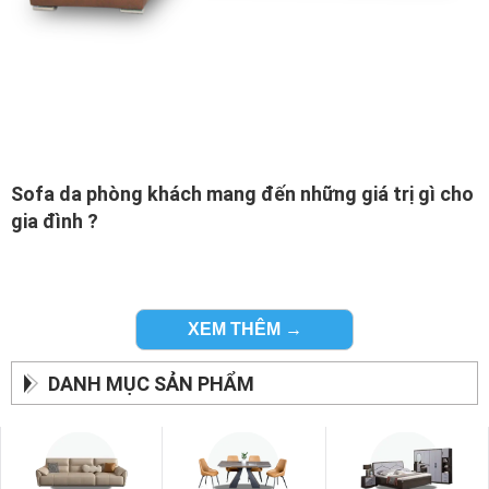
Sofa da phòng khách mang đến những giá trị gì cho
gia đình ?
Đừng chỉ mua hàng nội thất phòng khách một cách máy
móc mà hãy biết rằng lý do tại sao sofa da bò là bộ ghế
sofa phải mua.
XEM THÊM →
Đầu tiên chiếc ghế sofa độc đáo này sẽ giúp tạo một
không gian đủ thoải mái để sofa da phòng khách và gia đình
DANH MỤC SẢN PHẨM
có thể bày biện những món đồ trang trí đẹp nhất.
Tiếp theo chiếc sofa dành cho gia đình này sẽ giúp tạo nên
sự tiện nghi cho phòng với một nơi để ngồi thưởng thức
những chén trà ngon.