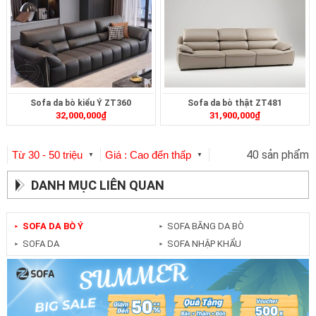
Sofa da bò kiểu Ý ZT360
Sofa da bò thật ZT481
32,000,000
₫
31,900,000
₫
40 sản phẩm
Từ 30 - 50 triệu
Giá : Cao đến thấp
▼
▼
DANH MỤC LIÊN QUAN
SOFA DA BÒ Ý
SOFA BĂNG DA BÒ
►
►
SOFA DA
SOFA NHẬP KHẨU
►
►