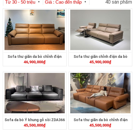
40 sản phẩm
Từ 30 - 50 triệu
Giá : Cao đến thấp
▼
▼
Sofa thư giãn da bò chỉnh điện
Sofa thư giãn chỉnh điện da bò
46,900,000
₫
45,900,000
₫
ZT3617
ZT268
Sofa da bò Ý khung gỗ sồi ZDA366
Sofa thư giãn da bò chỉnh điện
45,500,000
₫
45,500,000
₫
ZT2617