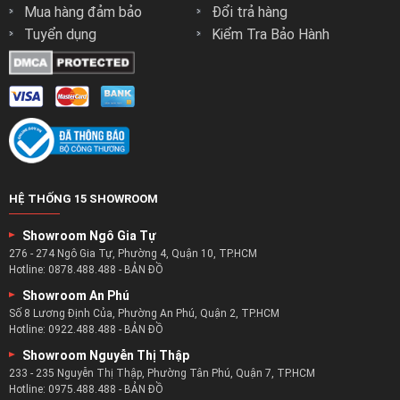
Mua hàng đảm bảo
Đổi trả hàng
tâm.
Tuyển dụng
Kiểm Tra Bảo Hành
Với những phương pháp làm sofa da bò nhập khẩu tiên tiến
và hiệu quả nhất để tăng chất lượng cho ghế.
Kết hợp với đó là hệ thống máy móc hiện đại với năng suất
và độ chính xác cao trong mọi khâu.
Đảm bảo tạo nên cho khách hàng những sản phẩm ghế
sofa chất lượng nhất.
Bên cạnh đó zSofa còn có đội ngũ nhân công có tay nghề
và kĩ năng được đào tạo để làm những bộ ghế sofa cho
HỆ THỐNG 15 SHOWROOM
nhà.
Showroom Ngô Gia Tự
Khi đó bất cứ chiếc sofa da bò nhập khẩu nào khách hàng
276 - 274 Ngô Gia Tự, Phường 4, Quận 10, TP.HCM
chọn tại zSofa thì yếu tố chất lượng cũng luôn được đảm
Hotline:
0878.488.488
-
BẢN ĐỒ
bảo.
Showroom An Phú
Số 8 Lương Định Của, Phường An Phú, Quận 2, TP.HCM
Hotline:
0922.488.488
-
BẢN ĐỒ
Showroom Nguyễn Thị Thập
233 - 235 Nguyễn Thị Thập, Phường Tân Phú, Quận 7, TP.HCM
Hotline:
0975.488.488
-
BẢN ĐỒ