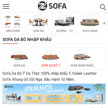
SẢN PHẨM
▼
SẢN PHẨM
BÀN ĂN
GIƯỜNG - TỦ
SOFA BĂNG
S
SOFAS
▼
SOFA DA BÒ NHẬP KHẨU
PHÒNG ĂN
▼
PHÒNG NGỦ
▼
SOFA DA
SOFA DA BÒ Ý
SOFA NHẬP KHẨU
Sofa Da Bò Ý Da Thật 100% nhập khẩu Ý, Italian Leather
PHÒNG KHÁCH
Sofa. Khung Gỗ Sồi Nga. Bảo Hành 10 Năm
...
▼
LIÊN HỆ