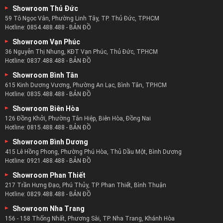
Showroom Thủ Đức
59 Tô Ngọc Vân, Phường Linh Tây, TP. Thủ Đức, TP.HCM
Hotline:
0854.488.488
-
BẢN ĐỒ
Showroom Vạn Phúc
36 Nguyễn Thị Nhung, KĐT Vạn Phúc, Thủ Đức, TP.HCM
Hotline:
0837.488.488
-
BẢN ĐỒ
Showroom Bình Tân
615 Kinh Dương Vương, Phường An Lạc, Bình Tân, TP.HCM
Hotline:
0835.488.488
-
BẢN ĐỒ
Showroom Biên Hòa
126 Đồng Khởi, Phường Tân Hiệp, Biên Hòa, Đồng Nai
Hotline:
0815.488.488
-
BẢN ĐỒ
Showroom Bình Dương
415 Lê Hồng Phong, Phường Phú Hòa, Thủ Dầu Một, Bình Dương
Hotline:
0921.488.488
-
BẢN ĐỒ
Showroom Phan Thiết
Chiếc sofa da bò nhập khẩu phòng khách đẹp nhất :
217 Trần Hưng Đạo, Phú Thủy, TP. Phan Thiết, Bình Thuận
Hotline:
0829.488.488
-
BẢN ĐỒ
zSofa không chỉ chú trọng tạo nên những sản phẩm chất
Showroom Nha Trang
lượng bên trong mà còn là cả bên ngoài.
156 - 158 Thống Nhất, Phương Sài, TP. Nha Trang, Khánh Hòa