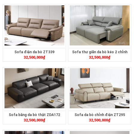
Sofa điện da bò ZT339
Sofa thư giãn da bò kéo 2 chỉnh
32,500,000
₫
32,500,000
₫
điện ZT2616A
Sofa băng da bò thật ZDA172
Sofa da bò chỉnh điện ZT295
32,500,000
₫
32,500,000
₫