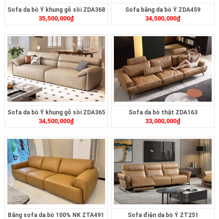
Sofa da bò Ý khung gỗ sồi ZDA368
Sofa băng da bò Ý ZDA459
35,500,000
₫
34,500,000
₫
Sofa da bò Ý khung gỗ sồi ZDA365
Sofa da bò thật ZDA163
34,500,000
₫
33,000,000
₫
Băng sofa da bò 100% NK ZTA491
Sofa điện da bò Ý ZT251