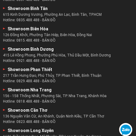
Showroom Bình Tân
615 Kinh Dương Vương, Phường An Lạc, Bình Tân, TP.HCM
Hotline:
0835.488.488
-
BẢN ĐỒ
Showroom Biên Hòa
126 Đồng Khởi, Phường Tân Hiệp, Biên Hòa, Đồng Nai
Hotline:
0815.488.488
-
BẢN ĐỒ
Showroom Bình Dương
415 Lê Hồng Phong, Phường Phú Hòa, Thủ Dầu Một, Bình Dương
Hotline:
0921.488.488
-
BẢN ĐỒ
Showroom Phan Thiết
217 Trần Hưng Đạo, Phú Thủy, TP. Phan Thiết, Bình Thuận
Hotline:
0829.488.488
-
BẢN ĐỒ
Showroom Nha Trang
156 - 158 Thống Nhất, Phương Sài, TP. Nha Trang, Khánh Hòa
Hotline:
0818.488.488
-
BẢN ĐỒ
Showroom Cần Thơ
136 Nguyễn Văn Cừ, An Khánh, Quận Ninh Kiều, TP. Cần Thơ
Hotline:
0823.488.488
-
BẢN ĐỒ
Showroom Long Xuyên