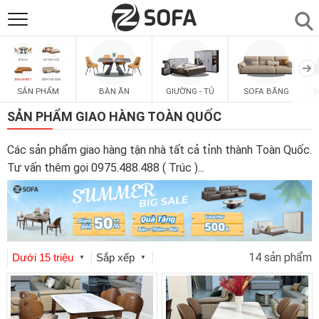
SẢN PHẨM
▼
SẢN PHẨM
BÀN ĂN
GIƯỜNG - TỦ
SOFA BĂNG
S
SOFAS
▼
SẢN PHẨM GIAO HÀNG TOÀN QUỐC
PHÒNG ĂN
▼
Các sản phẩm giao hàng tận nhà tất cả tỉnh thành Toàn Quốc.
Tư vấn thêm gọi 0975.488.488 ( Trúc )
...
PHÒNG NGỦ
▼
PHÒNG KHÁCH
▼
14 sản phẩm
Dưới 15 triệu
Sắp xếp
▼
▼
LIÊN HỆ