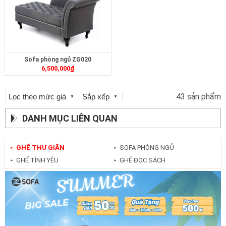
Sofa phòng ngủ ZG020
6,500,000
₫
43 sản phẩm
Lọc theo mức giá
Sắp xếp
▼
▼
DANH MỤC LIÊN QUAN
GHẾ THƯ GIÃN
SOFA PHÒNG NGỦ
►
►
GHẾ TÌNH YÊU
GHẾ ĐỌC SÁCH
►
►