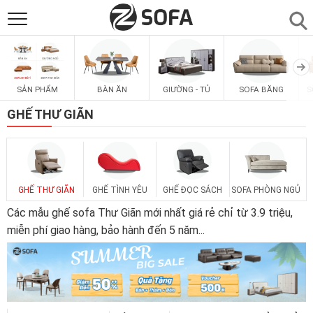
SẢN PHẨM
▼
SẢN PHẨM
BÀN ĂN
GIƯỜNG - TỦ
SOFA BĂNG
S
SOFAS
▼
GHẾ THƯ GIÃN
PHÒNG ĂN
▼
PHÒNG NGỦ
▼
GHẾ THƯ GIÃN
GHẾ TÌNH YÊU
GHẾ ĐỌC SÁCH
SOFA PHÒNG NGỦ
Các mẫu ghế sofa Thư Giãn mới nhất giá rẻ chỉ từ 3.9 triệu,
PHÒNG KHÁCH
miễn phí giao hàng, bảo hành đến 5 năm
...
▼
LIÊN HỆ