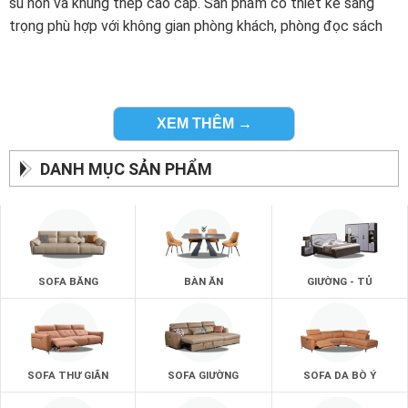
su non và khung thép cao cấp. Sản phẩm có thiết kế sang
trọng phù hợp với không gian phòng khách, phòng đọc sách
XEM THÊM →
DANH MỤC SẢN PHẨM
SOFA BĂNG
BÀN ĂN
GIƯỜNG - TỦ
SOFA THƯ GIÃN
SOFA GIƯỜNG
SOFA DA BÒ Ý