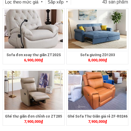
43 sản phẩm
Lọc theo mức giá
Sắp xếp
▼
▼
Sofa đơn xoay thư giãn ZT202S
Sofa giường ZD1203
6,900,000
₫
8,000,000
₫
Ghế thư giãn đơn chỉnh cơ ZT285
Ghế Sofa Thư Giãn giá rẻ ZF-R0246
7,900,000
₫
7,900,000
₫