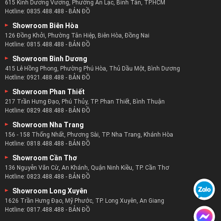
615 Kinh Dương Vương, Phường An Lạc, Bình Tân, TP.HCM
Hotline:
0835.488.488
-
BẢN ĐỒ
Showroom Biên Hòa
126 Đồng Khởi, Phường Tân Hiệp, Biên Hòa, Đồng Nai
Hotline:
0815.488.488
-
BẢN ĐỒ
Showroom Bình Dương
415 Lê Hồng Phong, Phường Phú Hòa, Thủ Dầu Một, Bình Dương
Hotline:
0921.488.488
-
BẢN ĐỒ
Showroom Phan Thiết
217 Trần Hưng Đạo, Phú Thủy, TP. Phan Thiết, Bình Thuận
Hotline:
0829.488.488
-
BẢN ĐỒ
Showroom Nha Trang
156 - 158 Thống Nhất, Phương Sài, TP. Nha Trang, Khánh Hòa
Hotline:
0818.488.488
-
BẢN ĐỒ
Showroom Cần Thơ
136 Nguyễn Văn Cừ, An Khánh, Quận Ninh Kiều, TP. Cần Thơ
Hotline:
0823.488.488
-
BẢN ĐỒ
Showroom Long Xuyên
1626 Trần Hưng Đạo, Mỹ Phước, TP. Long Xuyên, An Giang
Hotline:
0817.488.488
-
BẢN ĐỒ