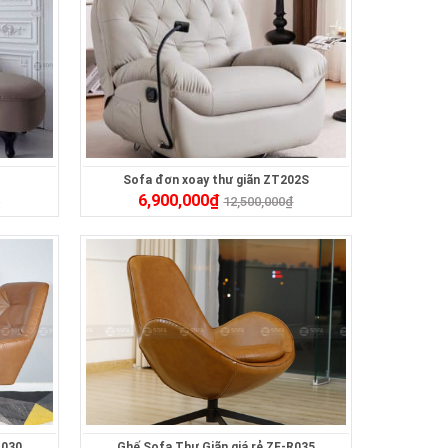
Sofa đơn xoay thư giãn ZT202S
6,900,000
₫
₫
12,500,000
₫
R030
Ghế Sofa Thư Giãn giá rẻ ZF-R035