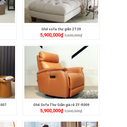
Ghế sofa thư giãn ZT29
5,900,000
₫
9,500,000
₫
R007
Ghế Sofa Thư Giãn giá rẻ ZF-R009
5,900,000
₫
9,500,000
₫