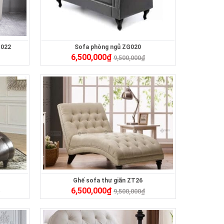
R022
Sofa phòng ngủ ZG020
6,500,000
₫
9,500,000
₫
Ghế sofa thư giãn ZT26
6,500,000
₫
₫
9,500,000
₫