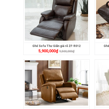
Ghế Sofa Thư Giãn giá rẻ ZF-R012
Ghế
5,900,000
₫
9,500,000
₫