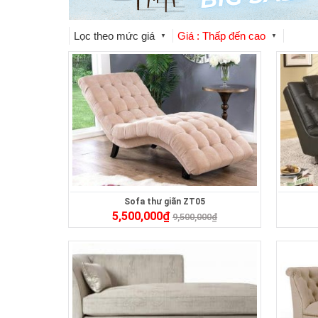
Lọc theo mức giá
Giá : Thấp đến cao
▼
▼
Sofa thư giãn ZT05
5,500,000
₫
9,500,000
₫