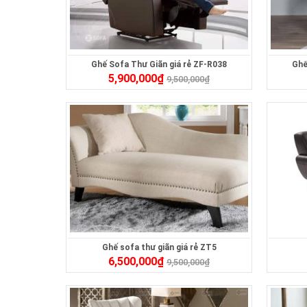
Ghế Sofa Thư Giãn giá rẻ ZF-R038
Ghế
5,900,000
₫
9,500,000
₫
Ghế sofa thư giãn giá rẻ ZT5
6,500,000
₫
9,500,000
₫