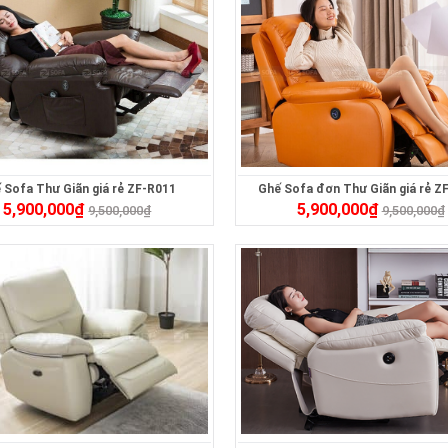
 Sofa Thư Giãn giá rẻ ZF-R011
Ghế Sofa đơn Thư Giãn giá rẻ Z
5,900,000
₫
5,900,000
₫
9,500,000
₫
9,500,000
₫