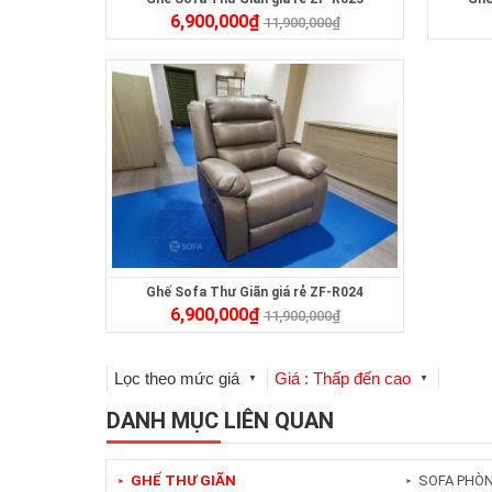
6,900,000
₫
11,900,000
₫
Ghế Sofa Thư Giãn giá rẻ ZF-R024
6,900,000
₫
11,900,000
₫
Lọc theo mức giá
Giá : Thấp đến cao
▼
▼
DANH MỤC LIÊN QUAN
GHẾ THƯ GIÃN
SOFA PHÒ
►
►