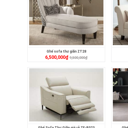
Ghế sofa thư giãn ZT28
6,500,000
₫
9,500,000
₫
Ghế Sofa Thư Giãn giá rẻ ZF-R023
Ghế