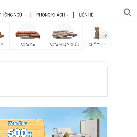
PHÒNG NGỦ
PHÒNG KHÁCH
LIÊN HỆ
▼
▼
 Ý
SOFA DA
SOFA NHẬP KHẨU
GHẾ THƯ GIÃN
SOFA V