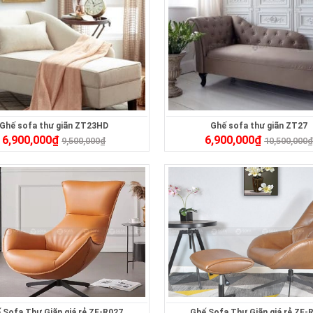
Ghế sofa thư giãn ZT23HD
Ghế sofa thư giãn ZT27
6,900,000
₫
6,900,000
₫
9,500,000
₫
10,500,000
 Sofa Thư Giãn giá rẻ ZF-R027
Ghế Sofa Thư Giãn giá rẻ ZF-