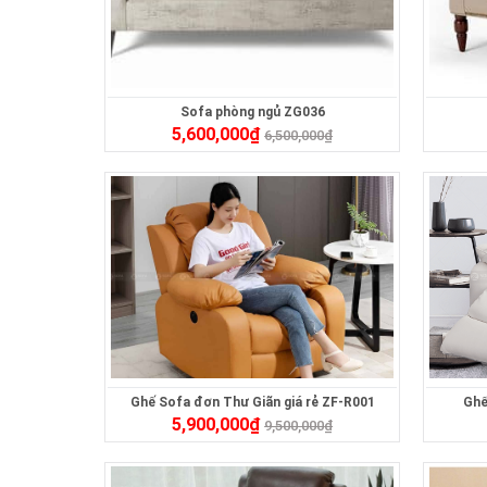
Sofa phòng ngủ ZG036
5,600,000
₫
6,500,000
₫
Ghế Sofa đơn Thư Giãn giá rẻ ZF-R001
Ghế
5,900,000
₫
9,500,000
₫