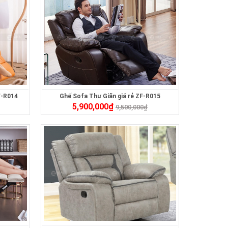
F-R014
Ghế Sofa Thư Giãn giá rẻ ZF-R015
5,900,000
₫
9,500,000
₫