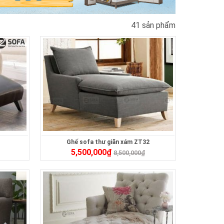
41 sản phẩm
Ghế sofa thư giãn xám ZT32
5,500,000
₫
8,500,000
₫