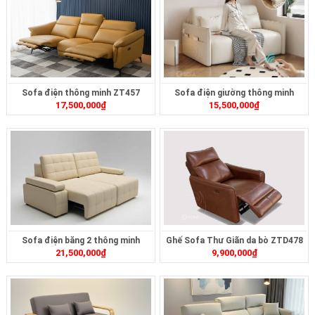
Sofa điện thông minh ZT457
Sofa điện giường thông minh
17,500,000
₫
15,500,000
₫
ZD399
Sofa điện băng 2 thông minh
Ghế Sofa Thư Giãn da bò ZTD478
21,500,000
₫
9,900,000
₫
ZT2626