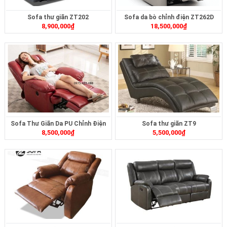
Sofa thư giãn ZT202
Sofa da bò chỉnh điện ZT262D
8,900,000
₫
18,500,000
₫
Sofa Thư Giãn Da PU Chỉnh Điện
Sofa thư giãn ZT9
8,500,000
₫
5,500,000
₫
ZT103