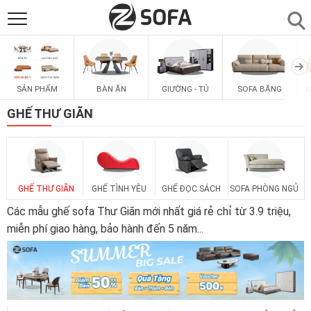
SẢN PHẨM
▼
SẢN PHẨM
BÀN ĂN
GIƯỜNG - TỦ
SOFA BĂNG
S
SOFAS
▼
GHẾ THƯ GIÃN
PHÒNG ĂN
▼
PHÒNG NGỦ
▼
GHẾ THƯ GIÃN
GHẾ TÌNH YÊU
GHẾ ĐỌC SÁCH
SOFA PHÒNG NGỦ
Các mẫu ghế sofa Thư Giãn mới nhất giá rẻ chỉ từ 3.9 triệu,
PHÒNG KHÁCH
miễn phí giao hàng, bảo hành đến 5 năm
...
▼
LIÊN HỆ