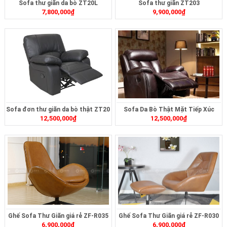
Sofa thư giãn da bò ZT20L
Sofa thư giãn ZT203
7,800,000
₫
9,900,000
₫
Sofa đơn thư giãn da bò thật ZT20
Sofa Da Bò Thật Mặt Tiếp Xúc
12,500,000
₫
12,500,000
₫
ZT33
Ghế Sofa Thư Giãn giá rẻ ZF-R035
Ghế Sofa Thư Giãn giá rẻ ZF-R030
6,900,000
₫
6,900,000
₫