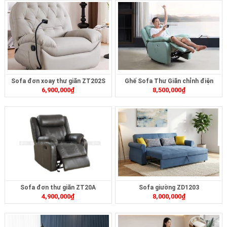
Sofa đơn xoay thư giãn ZT202S
Ghế Sofa Thư Giãn chỉnh điện
6,900,000
₫
8,500,000
₫
ZTD-414
Sofa đơn thư giãn ZT20A
Sofa giường ZD1203
4,900,000
₫
8,000,000
₫