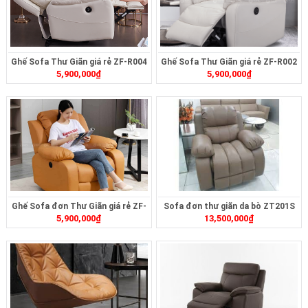
Ghế Sofa Thư Giãn giá rẻ ZF-R004
Ghế Sofa Thư Giãn giá rẻ ZF-R002
5,900,000
₫
5,900,000
₫
Ghế Sofa đơn Thư Giãn giá rẻ ZF-
Sofa đơn thư giãn da bò ZT201S
5,900,000
₫
13,500,000
₫
R001