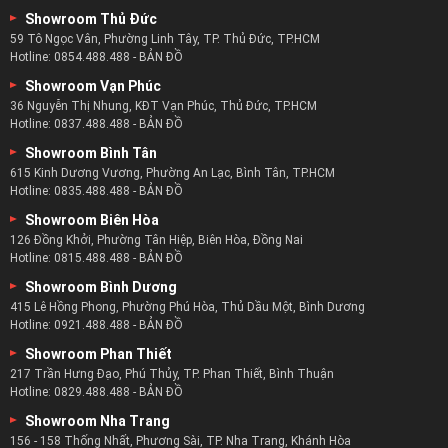
Showroom Thủ Đức
59 Tô Ngọc Vân, Phường Linh Tây, TP. Thủ Đức, TP.HCM
Hotline:
0854.488.488
-
BẢN ĐỒ
Showroom Vạn Phúc
36 Nguyễn Thị Nhung, KĐT Vạn Phúc, Thủ Đức, TP.HCM
Hotline:
0837.488.488
-
BẢN ĐỒ
Showroom Bình Tân
615 Kinh Dương Vương, Phường An Lạc, Bình Tân, TP.HCM
Hotline:
0835.488.488
-
BẢN ĐỒ
Showroom Biên Hòa
126 Đồng Khởi, Phường Tân Hiệp, Biên Hòa, Đồng Nai
Hotline:
0815.488.488
-
BẢN ĐỒ
Showroom Bình Dương
415 Lê Hồng Phong, Phường Phú Hòa, Thủ Dầu Một, Bình Dương
Hotline:
0921.488.488
-
BẢN ĐỒ
Showroom Phan Thiết
217 Trần Hưng Đạo, Phú Thủy, TP. Phan Thiết, Bình Thuận
Hotline:
0829.488.488
-
BẢN ĐỒ
Showroom Nha Trang
156 - 158 Thống Nhất, Phương Sài, TP. Nha Trang, Khánh Hòa