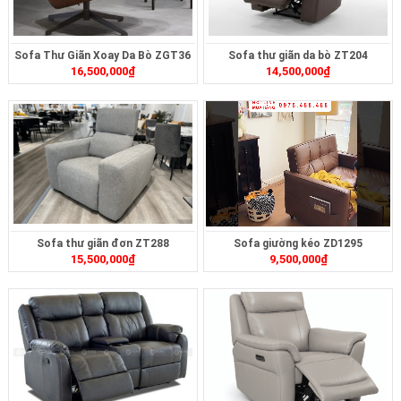
Sofa Thư Giãn Xoay Da Bò ZGT36
Sofa thư giãn da bò ZT204
16,500,000
₫
14,500,000
₫
Sofa thư giãn đơn ZT288
Sofa giường kéo ZD1295
15,500,000
₫
9,500,000
₫