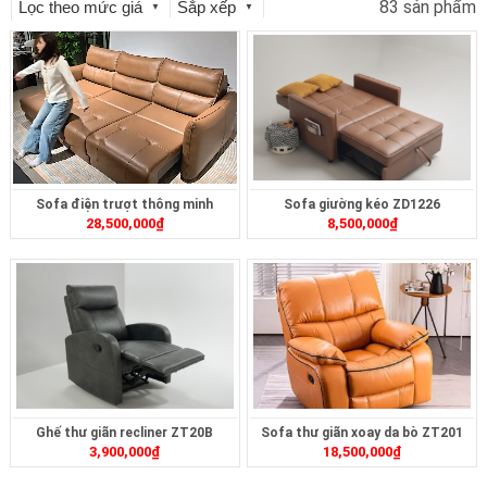
83 sản phẩm
Lọc theo mức giá
Sắp xếp
▼
▼
Sofa điện trượt thông minh
Sofa giường kéo ZD1226
28,500,000
₫
8,500,000
₫
ZT2628
Ghế thư giãn recliner ZT20B
Sofa thư giãn xoay da bò ZT201
3,900,000
₫
18,500,000
₫