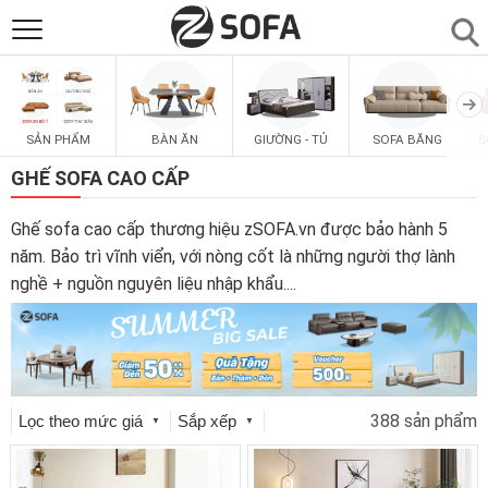
SẢN PHẨM
▼
SẢN PHẨM
BÀN ĂN
GIƯỜNG - TỦ
SOFA BĂNG
S
SOFAS
▼
GHẾ SOFA CAO CẤP
PHÒNG ĂN
▼
Ghế sofa cao cấp thương hiệu zSOFA.vn được bảo hành 5
năm. Bảo trì vĩnh viển, với nòng cốt là những người thợ lành
nghề + nguồn nguyên liệu nhập khẩu.
...
PHÒNG NGỦ
▼
PHÒNG KHÁCH
▼
388 sản phẩm
LIÊN HỆ
Lọc theo mức giá
Sắp xếp
▼
▼