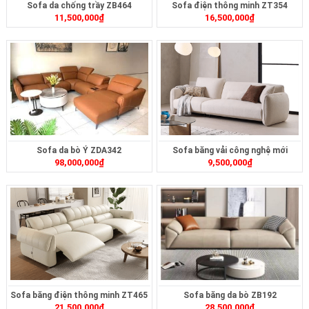
Sofa da chống trầy ZB464
Sofa điện thông minh ZT354
11,500,000
₫
16,500,000
₫
Sofa da bò Ý ZDA342
Sofa băng vải công nghệ mới
98,000,000
₫
9,500,000
₫
ZB472
Sofa băng điện thông minh ZT465
Sofa băng da bò ZB192
21,500,000
₫
28,500,000
₫