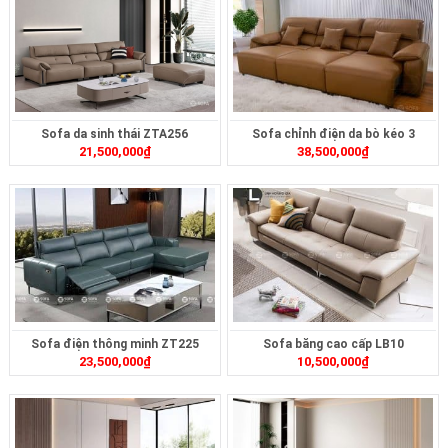
Sofa da sinh thái ZTA256
Sofa chỉnh điện da bò kéo 3
21,500,000
₫
38,500,000
₫
ZT3616
Sofa điện thông minh ZT225
Sofa băng cao cấp LB10
23,500,000
₫
10,500,000
₫