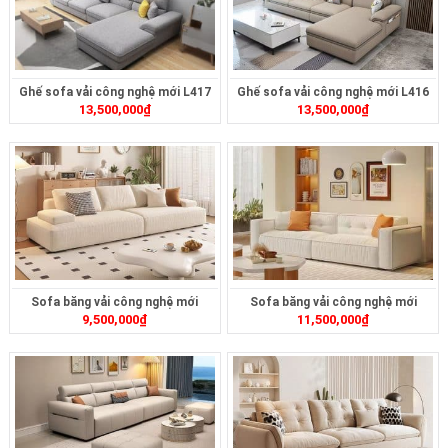
Ghế sofa vải công nghệ mới L417
Ghế sofa vải công nghệ mới L416
13,500,000
₫
13,500,000
₫
Sofa băng vải công nghệ mới
Sofa băng vải công nghệ mới
9,500,000
₫
11,500,000
₫
ZB415
ZB412