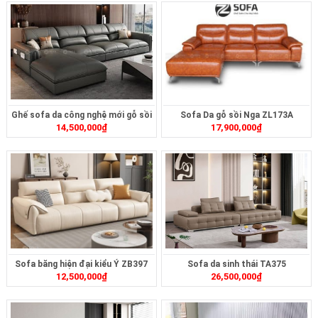
Ghế sofa da công nghệ mới gỗ sồi
Sofa Da gỗ sồi Nga ZL173A
14,500,000
₫
17,900,000
₫
L105
Sofa băng hiện đại kiểu Ý ZB397
Sofa da sinh thái TA375
12,500,000
₫
26,500,000
₫