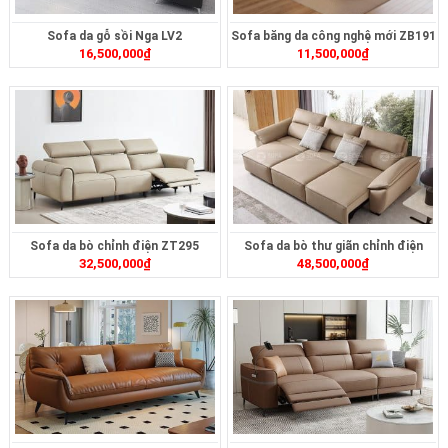
Sofa da gỗ sồi Nga LV2
Sofa băng da công nghệ mới ZB191
16,500,000
₫
11,500,000
₫
Sofa da bò chỉnh điện ZT295
Sofa da bò thư giãn chỉnh điện
32,500,000
₫
48,500,000
₫
ZT261