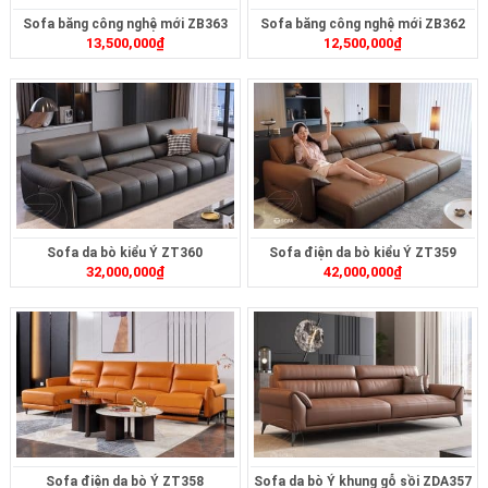
Sofa băng công nghệ mới ZB363
Sofa băng công nghệ mới ZB362
13,500,000
₫
12,500,000
₫
Sofa da bò kiểu Ý ZT360
Sofa điện da bò kiểu Ý ZT359
32,000,000
₫
42,000,000
₫
Sofa điện da bò Ý ZT358
Sofa da bò Ý khung gỗ sồi ZDA357