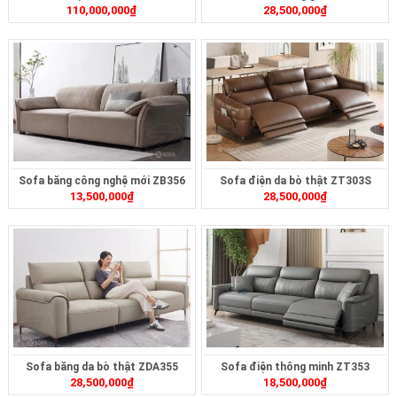
110,000,000
₫
28,500,000
₫
Sofa băng công nghệ mới ZB356
Sofa điện da bò thật ZT303S
13,500,000
₫
28,500,000
₫
Sofa băng da bò thật ZDA355
Sofa điện thông minh ZT353
28,500,000
₫
18,500,000
₫