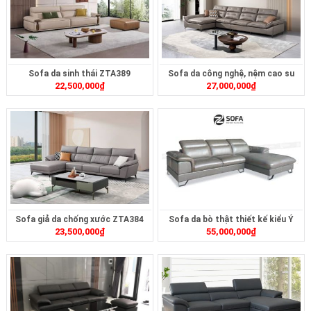
Sofa da sinh thái ZTA389
Sofa da công nghệ, nệm cao su
22,500,000
₫
27,000,000
₫
non ZTA385
Sofa giả da chống xước ZTA384
Sofa da bò thật thiết kế kiểu Ý
23,500,000
₫
55,000,000
₫
ZL175B