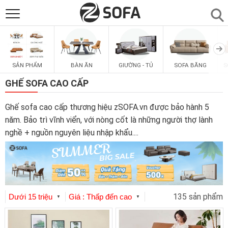
SẢN PHẨM
▼
SẢN PHẨM
BÀN ĂN
GIƯỜNG - TỦ
SOFA BĂNG
S
SOFAS
▼
GHẾ SOFA CAO CẤP
PHÒNG ĂN
▼
Ghế sofa cao cấp thương hiệu zSOFA.vn được bảo hành 5
năm. Bảo trì vĩnh viển, với nòng cốt là những người thợ lành
nghề + nguồn nguyên liệu nhập khẩu.
...
PHÒNG NGỦ
▼
PHÒNG KHÁCH
▼
135 sản phẩm
LIÊN HỆ
Dưới 15 triệu
Giá : Thấp đến cao
▼
▼