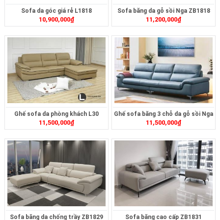
Sofa da góc giá rẻ L1818
Sofa băng da gỗ sồi Nga ZB1818
10,900,000
₫
11,200,000
₫
Ghế sofa da phòng khách L30
Ghế sofa băng 3 chỗ da gỗ sồi Nga
11,500,000
₫
11,500,000
₫
ZB42
Sofa băng da chống trầy ZB1829
Sofa băng cao cấp ZB1831