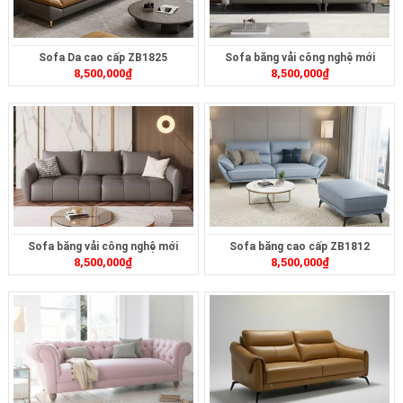
Sofa Da cao cấp ZB1825
Sofa băng vải công nghệ mới
8,500,000
₫
8,500,000
₫
ZB448
Sofa băng vải công nghệ mới
Sofa băng cao cấp ZB1812
8,500,000
₫
8,500,000
₫
ZB461