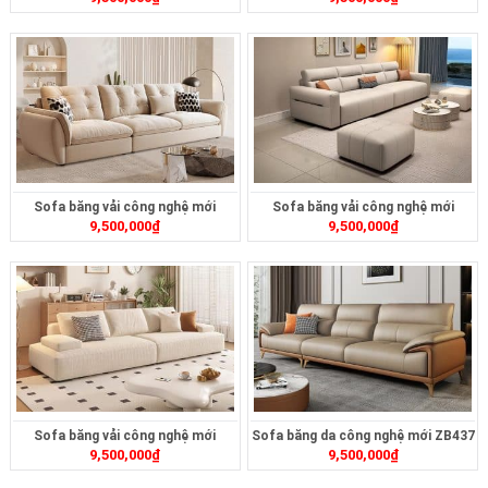
Sofa băng vải công nghệ mới
Sofa băng vải công nghệ mới
9,500,000
₫
9,500,000
₫
ZB408
ZB411
Sofa băng vải công nghệ mới
Sofa băng da công nghệ mới ZB437
9,500,000
₫
9,500,000
₫
ZB415