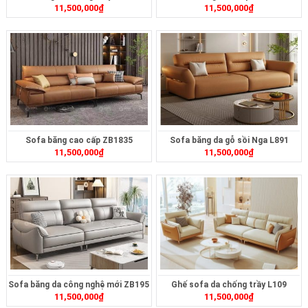
11,500,000
₫
11,500,000
₫
Sofa băng cao cấp ZB1835
Sofa băng da gỗ sồi Nga L891
11,500,000
₫
11,500,000
₫
Sofa băng da công nghệ mới ZB195
Ghế sofa da chống trầy L109
11,500,000
₫
11,500,000
₫