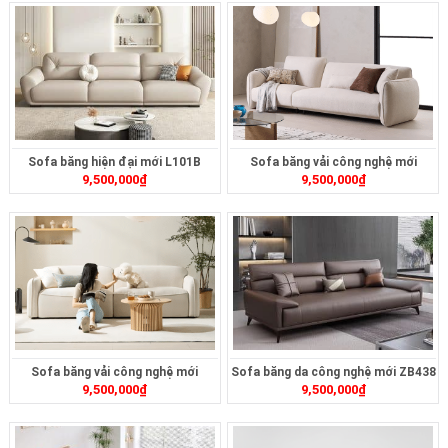
Sofa băng hiện đại mới L101B
Sofa băng vải công nghệ mới
9,500,000
₫
9,500,000
₫
ZB472
Sofa băng vải công nghệ mới
Sofa băng da công nghệ mới ZB438
9,500,000
₫
9,500,000
₫
ZB473