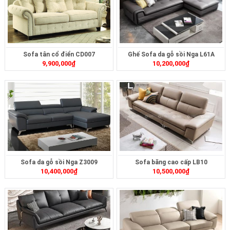
Sofa tân cổ điển CD007
Ghế Sofa da gỗ sồi Nga L61A
9,900,000
₫
10,200,000
₫
Sofa da gỗ sồi Nga Z3009
Sofa băng cao cấp LB10
10,400,000
₫
10,500,000
₫