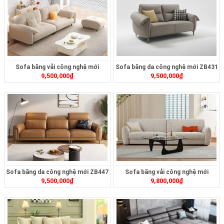
Sofa băng vải công nghệ mới
Sofa băng da công nghệ mới ZB431
9,500,000
₫
9,500,000
₫
ZB456
Sofa băng da công nghệ mới ZB447
Sofa băng vải công nghệ mới
9,500,000
₫
9,800,000
₫
ZB453