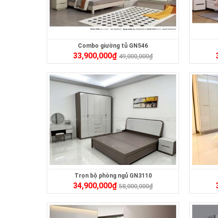
Combo giường tủ GN546
33,900,000
₫
49,000,000
₫
Trọn bộ phòng ngủ GN3110
34,900,000
₫
58,000,000
₫