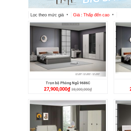
Lọc theo mức giá
Giá : Thấp đến cao
▼
▼
Trọn bộ Phòng Ngủ 9686C
27,900,000
₫
38,000,000
₫