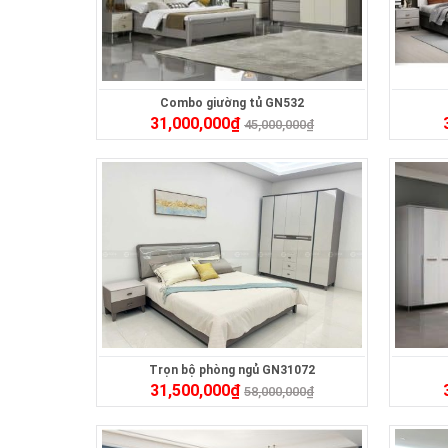
Combo giường tủ GN532
31,000,000
₫
45,000,000
₫
Trọn bộ phòng ngủ GN31072
31,500,000
₫
58,000,000
₫