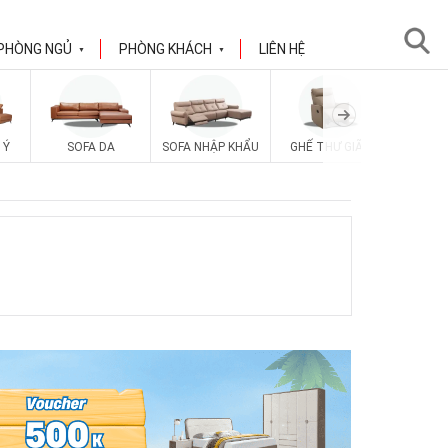
PHÒNG NGỦ
PHÒNG KHÁCH
LIÊN HỆ
▼
▼
 Ý
SOFA DA
SOFA NHẬP KHẨU
GHẾ THƯ GIÃN
SOFA V