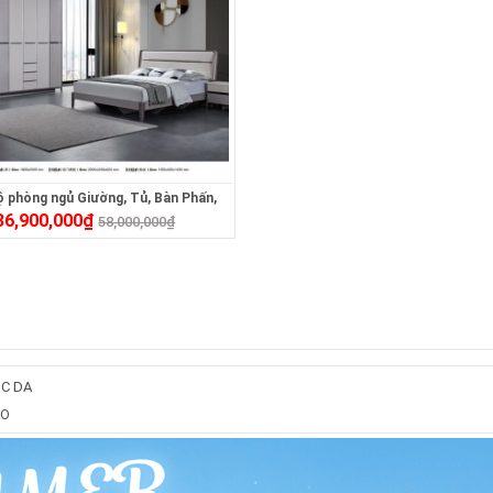
ộ phòng ngủ Giường, Tủ, Bàn Phấn,
36,900,000
₫
Tab3105
58,000,000
₫
C DA
ÁO