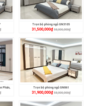
7
Trọn bộ phòng ngủ GN3105
31,500,000
₫
₫
58,000,000
₫
n Phấn,
Trọn bộ phòng ngủ GN861
31,900,000
₫
₫
58,000,000
₫