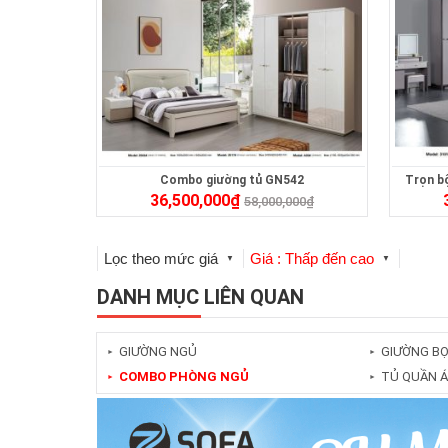
Combo giường tủ GN542
Trọn b
36,500,000
₫
58,000,000
₫
Lọc theo mức giá
Giá : Thấp đến cao
▼
▼
DANH MỤC LIÊN QUAN
GIƯỜNG NGỦ
GIƯỜNG BỌ
►
►
COMBO PHÒNG NGỦ
TỦ QUẦN 
►
►