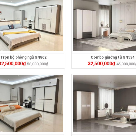
Trọn bộ phòng ngủ GN862
Combo giường tủ GN534
32,500,000
₫
32,500,000
₫
58,000,000
₫
45,000,000