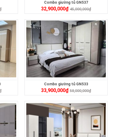
Combo giường tủ GN537
32,900,000
₫
₫
45,000,000
₫
3
Combo giường tủ GN533
33,900,000
₫
₫
58,000,000
₫