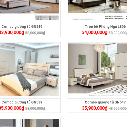
Combo giường tủ GN549
Trọn bộ Phòng Ngủ L806
33,900,000
₫
34,000,000
₫
58,000,000
₫
58,000,000
Combo giường tủ GN539
Combo giường tủ GN547
35,900,000
₫
35,900,000
₫
58,000,000
₫
48,000,000