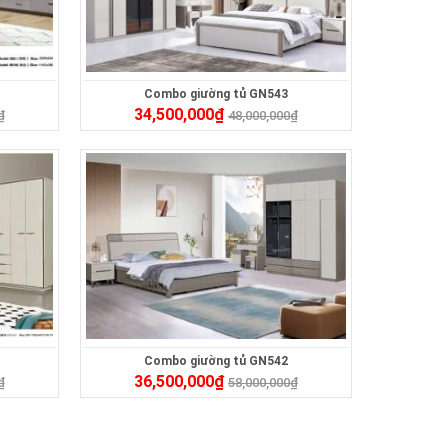
Combo giường tủ GN543
34,500,000
₫
₫
48,000,000
₫
Combo giường tủ GN542
36,500,000
₫
₫
58,000,000
₫