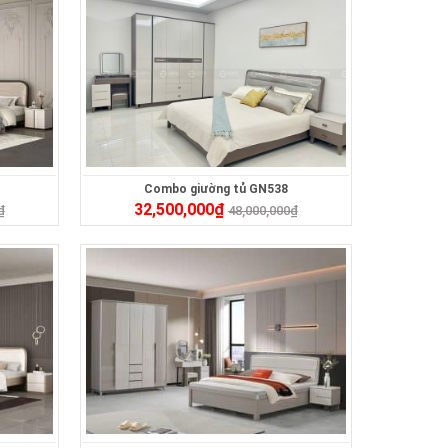
Combo giường tủ GN538
32,500,000
₫
₫
48,000,000
₫