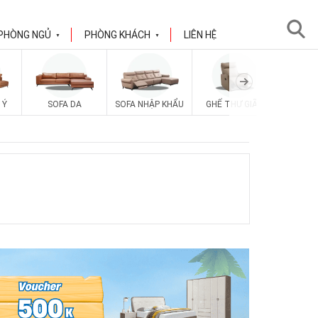
PHÒNG NGỦ
PHÒNG KHÁCH
LIÊN HỆ
▼
▼
 Ý
SOFA DA
SOFA NHẬP KHẨU
GHẾ THƯ GIÃN
SOFA V