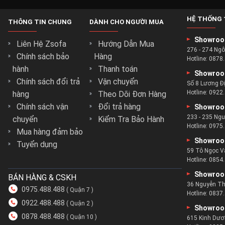
đến từng chi tiết nhỏ nhất cho khách hàng.
HỆ THỐNG 
THÔNG TIN CHUNG
DÀNH CHO NGƯỜI MUA
 nằm dựa trên những phương pháp tiên tiến và hiện đại nhất.
độ chính xác cao trong từng khâu.
Showroo
Liên Hệ Zsofa
Hướng Dẫn Mua
 giường tốt nhất
và êm ái nhất.
276 - 274 Ng
Chính sách bảo
Hàng
Hotline:
0878.
mọi sản phẩm nội thất phòng ngủ mình làm ra.
hành
Thanh toán
Showroo
Chính sách đổi trả
Vận chuyển
Số 8 Lương Đ
Hotline:
0922.
hàng
Theo Dõi Đơn Hàng
Chính sách vận
Đổi trả hàng
Showroo
233 - 235 Ng
chuyển
Kiểm Tra Bảo Hành
Hotline:
0975.
Mua hàng đảm bảo
Showroo
Tuyển dụng
59 Tô Ngọc V
Hotline:
0854.
Showroo
BÁN HÀNG & CSKH
36 Nguyễn Th
0975.488.488
( Quận 7 )
Hotline:
0837.
0922.488.488
( Quận 2 )
Showroo
0878.488.488
( Quận 10 )
615 Kinh Dươ