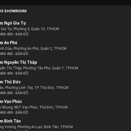
15 SHOWROOM
m Ngô Gia Tự
ô Gia Tự, Phường 4, Quận 10, TP.HCM
488.488
-
BẢN ĐỒ
m An Phú
ịnh Của, Phường An Phú, Quận 2, TP.HCM
488.488
-
BẢN ĐỒ
m Nguyễn Thị Thập
uyễn Thị Thập, Phường Tân Phú, Quận 7, TP.HCM
488.488
-
BẢN ĐỒ
m Thủ Đức
ân, Phường Linh Tây, TP. Thủ Đức, TP.HCM
488.488
-
BẢN ĐỒ
m Vạn Phúc
ị Nhung, KĐT Vạn Phúc, Thủ Đức, TP.HCM
488.488
-
BẢN ĐỒ
m Bình Tân
ng Vương, Phường An Lạc, Bình Tân, TP.HCM