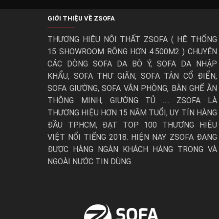
Đảm bảo chất lượng và độ bền của chiếc giường 
GIỚI THIỆU VỀ ZSOFA
zSofa là doanh nghiệp thực hiện sản xuất giường
Với hệ thống máy móc hiện đại với năng suất và 
THƯƠNG HIỆU NỘI THẤT ZSOFA ( HỆ THỐNG
Đảm bảo mang đến cho khách hàng những
chiếc
15 SHOWROOM RỘNG HƠN 4.500M2 ) CHUYÊN
Chất lượng chính là điều mà zSofa cam kết với 
CÁC DÒNG SOFA DA BÒ Ý, SOFA DA NHẬP
KHẨU, SOFA THƯ GIÃN, SOFA TÂN CỔ ĐIỂN,
SOFA GIƯỜNG, SOFA VĂN PHÒNG, BÀN GHẾ ĂN
THÔNG MINH, GIƯỜNG TỦ …. ZSOFA LÀ
THƯƠNG HIỆU HƠN 15 NĂM TUỔI, UY TÍN HÀNG
ĐẦU TP.HCM, ĐẠT TOP 100 THƯƠNG HIỆU
VIỆT NỔI TIẾNG 2018. HIỆN NAY ZSOFA ĐANG
ĐƯỢC HÀNG NGÀN KHÁCH HÀNG TRONG VÀ
NGOÀI NƯỚC TIN DÙNG.