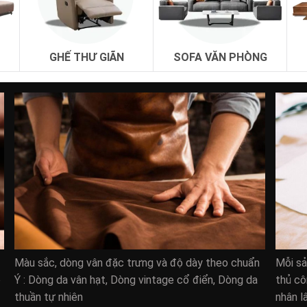
GHẾ THƯ GIÃN
SOFA VĂN PHÒNG
lĩnh vực nội thất phòng khách và phòng ngủ với hơn 5 năm kinh 
doanh nghiệp, tổ chức và cá nhân trong cả nước.
top những doanh nghiệp cung cấp nội thất hàng đầu.
 đánh giá tốt từ những khách hàng.
i thất chất lượng mà còn là những chính sách khách hàng tốt nhấ
ang đến cho khách hàng những lời khuyên tốt nhất.
Màu sắc, dòng vân đặc trưng và độ dày theo chuẩn
Mỗi s
 có độ nâng đỡ tốt nhất cho mọi tư thế nằm ngủ.
ò
Ý : Dòng da vân hạt, Dòng vintage cổ điển, Dòng da
thủ cô
 liệu cao cấp nhất để
sản xuất giường nằm
.
thuần tự nhiên
nhân l
nguồn cung cấp uy tín nhất và đảm bảo chất lượng.