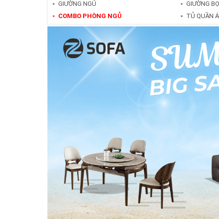
GIƯỜNG NGỦ
GIƯỜNG BỌ
►
►
COMBO PHÒNG NGỦ
TỦ QUẦN 
►
►