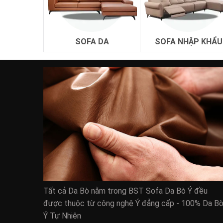
SOFA DA
SOFA NHẬP KHẨU
zSofa – địa chỉ bán bộ giường ngủ uy tín :
Là doanh nghiệp có nhiều năm kinh nghiệm trong 
zSofa hiện đang cung cấp giường nằm cho nhiều 
Từ năm 2017 cho đến nay zSofa luôn nằm trong 
zSofa cũng đang nhận được rất nhiều lòng tin và
Đến với zSofa khách hàng không chỉ tìm thấy nộ
Đội ngũ nhân viên kinh nghiệm của zSofa luôn m
Mua giường ngủ cao cấp nhất :
Tất cả Da Bò nằm trong BST Sofa Da Bò Ý đều
Được thiết kế với những kiểu dáng chắc chắn và
được thuộc từ công nghệ Ý đẳng cấp - 100% Da B
zSofa là địa chỉ luôn sử dụng những nguyên vật
Ý Tự Nhiên
Đó là những nguyên vật liệu được lấy từ những 