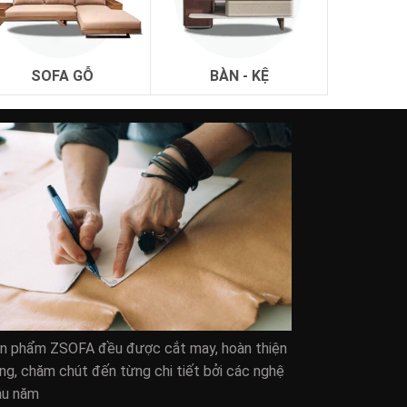
SOFA GỖ
BÀN - KỆ
nghiệm.
t.
ản phẩm ZSOFA đều được cắt may, hoàn thiện
ng, chăm chút đến từng chi tiết bởi các nghệ
âu năm