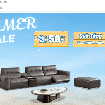
C DA
ÁO