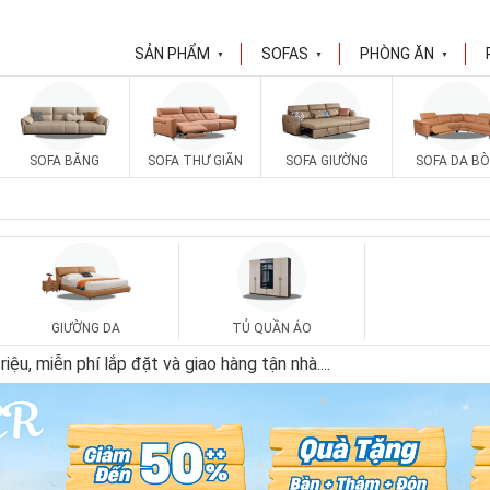
SẢN PHẨM
SOFAS
PHÒNG ĂN
▼
▼
▼
SOFA BĂNG
SOFA THƯ GIÃN
SOFA GIƯỜNG
SOFA DA BÒ
GIƯỜNG DA
TỦ QUẦN ÁO
ệu, miễn phí lắp đặt và giao hàng tận nhà.
...