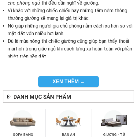
cho phòng ngủ
thì đều cần nghĩ về giường.
Vì khác với những chiếc chiếu hay những tấm nệm thông
thường giường sẽ mang lại giá trị khác.
Nó giúp những người gia chủ phòng nằm cách xa hơn so với
mặt đất vốn nhiều hơi lạnh.
Dù là mùa nóng thì chiếc giường cũng giúp bạn thấy thoải
mái hơn trong giấc ngủ khi cách lưng xa hoàn toàn với phần
nhiệt trên nền đất.
Chiếc giường nằm
cũng được thiết kế để nâng đỡ tốt nhất
cho mọi phần cơ thể khi nằm.
Đó là cách giúp mọi bộ phận cơ thể được thư giãn và giải
XEM THÊM →
căn thẳng của cả một ngày.
Như vậy bạn sẽ có được giấc ngủ ngon với những giây phút
DANH MỤC SẢN PHẨM
thư giãn tốt nhất.
SOFA BĂNG
BÀN ĂN
GIƯỜNG - TỦ