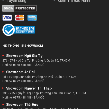
Tuyển dụng
Kiểm Tra Bảo Hành
trên những phương pháp tiên tiến và hiện đại nhất.
Với hệ thống máy móc hiện đại với năng suất và độ chính
xác cao trong từng khâu.
Đảm bảo mang đến cho khách hàng những
chiếc giường tốt
nhất
và êm ái nhất.
Chất lượng chính là điều mà zSofa cam kết với mọi sản
phẩm nội thất phòng ngủ mình làm ra.
HỆ THỐNG 15 SHOWROOM
Showroom Ngô Gia Tự
276 - 274 Ngô Gia Tự, Phường 4, Quận 10, TP.HCM
Hotline:
0878.488.488
-
BẢN ĐỒ
Showroom An Phú
Số 8 Lương Định Của, Phường An Phú, Quận 2, TP.HCM
Hotline:
0922.488.488
-
BẢN ĐỒ
Showroom Nguyễn Thị Thập
233 - 235 Nguyễn Thị Thập, Phường Tân Phú, Quận 7, TP.HCM
Hotline:
0975.488.488
-
BẢN ĐỒ
Showroom Thủ Đức