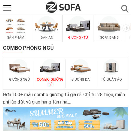
SẢN PHẨM
▼
SẢN PHẨM
BÀN ĂN
GIƯỜNG - TỦ
SOFA BĂNG
S
SOFAS
▼
COMBO PHÒNG NGỦ
PHÒNG ĂN
▼
PHÒNG NGỦ
▼
GIƯỜNG NGỦ
COMBO GIƯỜNG
GIƯỜNG DA
TỦ QUẦN ÁO
TỦ
Hơn 100+ mẫu combo giường tủ giá rẻ. Chỉ từ 28 triệu, miễn
PHÒNG KHÁCH
▼
phí lắp đặt và giao hàng tận nhà.
...
LIÊN HỆ