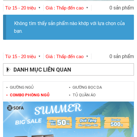
0 sản phẩm
Từ 15 - 20 triệu
Giá : Thấp đến cao
▼
▼
Không tìm thấy sản phẩm nào khớp với lựa chọn của
bạn.
0 sản phẩm
Từ 15 - 20 triệu
Giá : Thấp đến cao
▼
▼
DANH MỤC LIÊN QUAN
GIƯỜNG NGỦ
GIƯỜNG BỌC DA
►
►
COMBO PHÒNG NGỦ
TỦ QUẦN ÁO
►
►