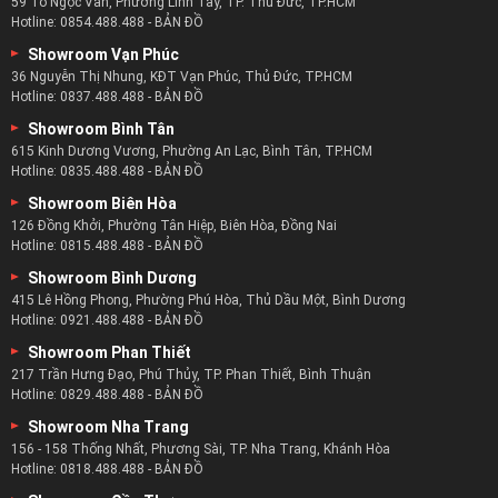
59 Tô Ngọc Vân, Phường Linh Tây, TP. Thủ Đức, TP.HCM
Hotline:
0854.488.488
-
BẢN ĐỒ
Showroom Vạn Phúc
36 Nguyễn Thị Nhung, KĐT Vạn Phúc, Thủ Đức, TP.HCM
Hotline:
0837.488.488
-
BẢN ĐỒ
Showroom Bình Tân
615 Kinh Dương Vương, Phường An Lạc, Bình Tân, TP.HCM
Hotline:
0835.488.488
-
BẢN ĐỒ
Showroom Biên Hòa
126 Đồng Khởi, Phường Tân Hiệp, Biên Hòa, Đồng Nai
Hotline:
0815.488.488
-
BẢN ĐỒ
Showroom Bình Dương
415 Lê Hồng Phong, Phường Phú Hòa, Thủ Dầu Một, Bình Dương
Hotline:
0921.488.488
-
BẢN ĐỒ
Showroom Phan Thiết
217 Trần Hưng Đạo, Phú Thủy, TP. Phan Thiết, Bình Thuận
Hotline:
0829.488.488
-
BẢN ĐỒ
Showroom Nha Trang
156 - 158 Thống Nhất, Phương Sài, TP. Nha Trang, Khánh Hòa
Hotline:
0818.488.488
-
BẢN ĐỒ