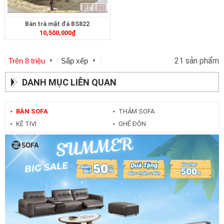
Bàn trà mặt đá BS822
10,500,000
₫
21 sản phẩm
Trên 8 triệu
Sắp xếp
▼
▼
DANH MỤC LIÊN QUAN
BÀN SOFA
THẢM SOFA
►
►
KỆ TIVI
GHẾ ĐÔN
►
►