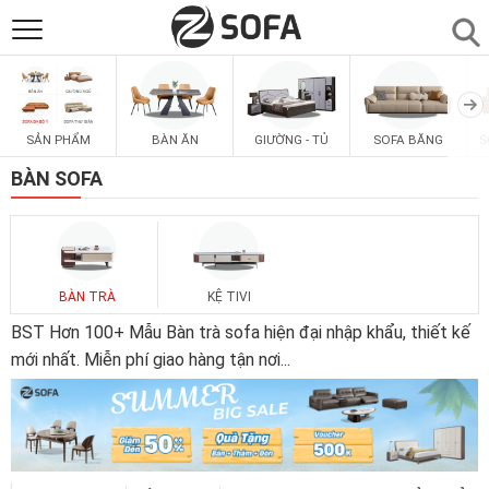
SẢN PHẨM
▼
SẢN PHẨM
BÀN ĂN
GIƯỜNG - TỦ
SOFA BĂNG
S
SOFAS
▼
BÀN SOFA
PHÒNG ĂN
▼
PHÒNG NGỦ
▼
BÀN TRÀ
KỆ TIVI
BST Hơn 100+ Mẫu Bàn trà sofa hiện đại nhập khẩu, thiết kế
PHÒNG KHÁCH
mới nhất. Miễn phí giao hàng tận nơi
...
▼
LIÊN HỆ