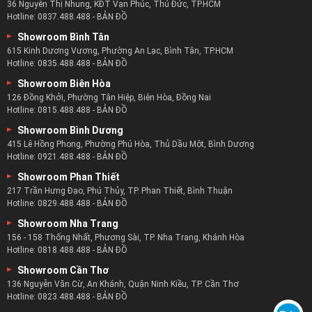
Từ năm 2017 cho đến nay zSofa luôn nằm trong top những
36 Nguyễn Thị Nhung, KĐT Vạn Phúc, Thủ Đức, TP.HCM
Hotline:
0837.488.488
-
BẢN ĐỒ
doanh nghiệp bàn sofa nổi tiếng nhất.
Showroom Bình Tân
zSofa hiện nay cũng đang là doanh nghiệp cung cấp bàn trà
615 Kinh Dương Vương, Phường An Lạc, Bình Tân, TP.HCM
chính cho nhiều doanh nghiệp, tổ chức và cá nhân.
Hotline:
0835.488.488
-
BẢN ĐỒ
Tại zSofa khách hàng không chỉ tìm thấy bộ nội thất ưng ý
Showroom Biên Hòa
nhất mà còn là những dịch vụ khách hàng tốt nhất.
126 Đồng Khởi, Phường Tân Hiệp, Biên Hòa, Đồng Nai
Đảm bảo khách hàng của zSofa luôn hài lòng về chất lượng
Hotline:
0815.488.488
-
BẢN ĐỒ
bàn trà và sự hỗ trợ từ đội ngũ nhân viên của zSofa.
Showroom Bình Dương
415 Lê Hồng Phong, Phường Phú Hòa, Thủ Dầu Một, Bình Dương
Hotline:
0921.488.488
-
BẢN ĐỒ
Showroom Phan Thiết
217 Trần Hưng Đạo, Phú Thủy, TP. Phan Thiết, Bình Thuận
Hotline:
0829.488.488
-
BẢN ĐỒ
Showroom Nha Trang
156 - 158 Thống Nhất, Phương Sài, TP. Nha Trang, Khánh Hòa
Hotline:
0818.488.488
-
BẢN ĐỒ
Showroom Cần Thơ
136 Nguyễn Văn Cừ, An Khánh, Quận Ninh Kiều, TP. Cần Thơ
Hotline:
0823.488.488
-
BẢN ĐỒ