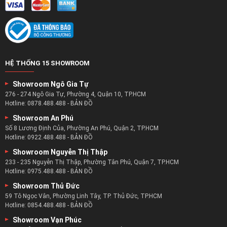
Chọn bàn sofa – chọn cho mình sự tiện nghi :
Một căn phòng khách đủ tiện nghi thì không chỉ có ghế
HỆ THỐNG 15 SHOWROOM
sofa mà còn nên có sự xuất hiện của một chiếc bàn trà.
Showroom Ngô Gia Tự
Đó không chỉ là người bạn đồng hành của ghế sofa mà còn
276 - 274 Ngô Gia Tự, Phường 4, Quận 10, TP.HCM
là một món đồ nội thất góp phần mang đến những nét
Hotline:
0878.488.488
-
BẢN ĐỒ
chấm phá mới cho phòng khách.
Showroom An Phú
Với chiếc bàn trà sofa bạn có thể làm đẹp thêm cho phòng
Số 8 Lương Định Của, Phường An Phú, Quận 2, TP.HCM
Hotline:
0922.488.488
-
BẢN ĐỒ
khách với những món đồ trang trí mới.
Bàn trà còn dùng để đặt những ấm trà đẹp mắt để tiếp
Showroom Nguyễn Thị Thập
233 - 235 Nguyễn Thị Thập, Phường Tân Phú, Quận 7, TP.HCM
đón khách và mang cho họ một ly nước uống ngon nhất.
Hotline:
0975.488.488
-
BẢN ĐỒ
Doanh nghiệp bàn sofa kinh nghiệm nhất:
Showroom Thủ Đức
59 Tô Ngọc Vân, Phường Linh Tây, TP. Thủ Đức, TP.HCM
zSofa là doanh nghiệp có nhiều năm kinh nghiệm trong lĩnh
Hotline:
0854.488.488
-
BẢN ĐỒ
vực nội thất bàn sofa với hơn 5 năm kinh nghiệm.
Showroom Vạn Phúc