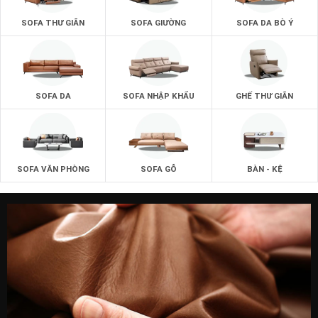
chọn.
Với hệ thống máy móc hiện đại nhất là với những phương
SOFA THƯ GIÃN
SOFA GIƯỜNG
SOFA DA BÒ Ý
pháp làm bàn trà tiên tiến nhất.
Đội ngũ nhân công đông đảo với kĩ năng cao do chính
zSofa đào tạo về kĩ năng.
SOFA DA
SOFA NHẬP KHẨU
GHẾ THƯ GIÃN
SOFA VĂN PHÒNG
SOFA GỖ
BÀN - KỆ