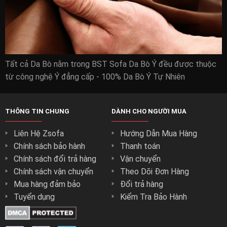
Ưu đãi mua hàng chỉ có tại zSOFA.vn
Free ship nội thành Hồ Chí Minh
Tất cả Da Bò nằm trong BST Sofa Da Bò Ý đều được thuộc
Thanh toán quẹt thẻ trả góp 0đ 0%
từ công nghệ Ý đẳng cấp - 100% Da Bò Ý Tự Nhiên
Dịch vụ tư vấn tại nhà
Bảo hành tại nhà 3 năm ( áp dụng với ghế sofa do zSOFA.vn
sản xuất) ( Không tốn thêm chi phí nào)
THÔNG TIN CHUNG
DÀNH CHO NGƯỜI MUA
Liên Hệ Zsofa
Hướng Dẫn Mua Hàng
Chính sách bảo hành
Thanh toán
Chính sách đổi trả hàng
Vận chuyển
Chính sách vận chuyển
Theo Dõi Đơn Hàng
Mua hàng đảm bảo
Đổi trả hàng
Tuyển dụng
Kiểm Tra Bảo Hành