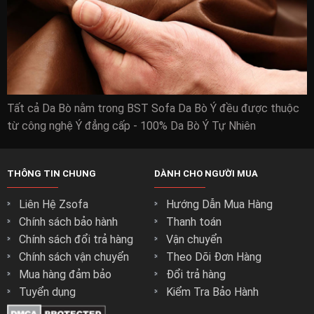
Ưu đãi mua hàng chỉ có tại zSOFA.vn
Free ship nội thành Hồ Chí Minh
Tất cả Da Bò nằm trong BST Sofa Da Bò Ý đều được thuộc
Thanh toán quẹt thẻ trả góp 0đ 0%
từ công nghệ Ý đẳng cấp - 100% Da Bò Ý Tự Nhiên
Dịch vụ tư vấn tại nhà
Bảo hành tại nhà 3 năm ( áp dụng với ghế sofa do zSOFA.vn
sản xuất) ( Không tốn thêm chi phí nào)
THÔNG TIN CHUNG
DÀNH CHO NGƯỜI MUA
Liên Hệ Zsofa
Hướng Dẫn Mua Hàng
Chính sách bảo hành
Thanh toán
Chính sách đổi trả hàng
Vận chuyển
Chính sách vận chuyển
Theo Dõi Đơn Hàng
Mua hàng đảm bảo
Đổi trả hàng
Tuyển dụng
Kiểm Tra Bảo Hành