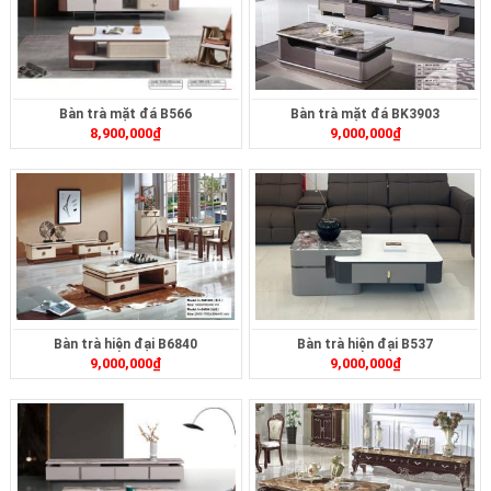
Bàn trà mặt đá B566
Bàn trà mặt đá BK3903
8,900,000
₫
9,000,000
₫
Bàn trà hiện đại B6840
Bàn trà hiện đại B537
9,000,000
₫
9,000,000
₫