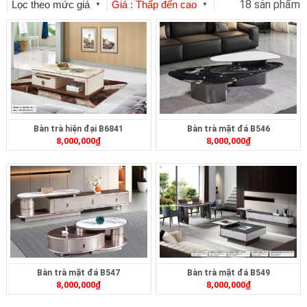
18 sản phẩm
Lọc theo mức giá
Giá : Thấp đến cao
▼
▼
Bàn trà hiện đại B6841
Bàn trà mặt đá B546
8,000,000
₫
8,000,000
₫
Bàn trà mặt đá B547
Bàn trà mặt đá B549
8,000,000
₫
8,000,000
₫