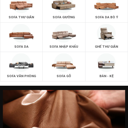
Kích thước chuẩn 50×100, 60x120cm cho bạn nhiều sự lựa
chọn.
Với hệ thống máy móc hiện đại nhất là với những phương
SOFA THƯ GIÃN
SOFA GIƯỜNG
SOFA DA BÒ Ý
pháp làm bàn trà tiên tiến nhất.
Đội ngũ nhân công đông đảo với kĩ năng cao do chính
zSofa đào tạo về kĩ năng.
SOFA DA
SOFA NHẬP KHẨU
GHẾ THƯ GIÃN
SOFA VĂN PHÒNG
SOFA GỖ
BÀN - KỆ