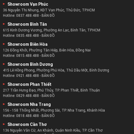
vực nội thất bàn sofa với hơn 5 năm kinh nghiệm.
Showroom Vạn Phúc
Từ năm 2017 cho đến nay zSofa luôn nằm trong top những
36 Nguyễn Thị Nhung, KĐT Vạn Phúc, Thủ Đức, TP.HCM
Hotline:
0837.488.488
-
BẢN ĐỒ
doanh nghiệp bàn sofa nổi tiếng nhất.
Showroom Bình Tân
zSofa hiện nay cũng đang là doanh nghiệp cung cấp bàn trà
615 Kinh Dương Vương, Phường An Lạc, Bình Tân, TP.HCM
chính cho nhiều doanh nghiệp, tổ chức và cá nhân.
Hotline:
0835.488.488
-
BẢN ĐỒ
Tại zSofa khách hàng không chỉ tìm thấy bộ nội thất ưng ý
Showroom Biên Hòa
nhất mà còn là những dịch vụ khách hàng tốt nhất.
126 Đồng Khởi, Phường Tân Hiệp, Biên Hòa, Đồng Nai
Đảm bảo khách hàng của zSofa luôn hài lòng về chất lượng
Hotline:
0815.488.488
-
BẢN ĐỒ
bàn trà và sự hỗ trợ từ đội ngũ nhân viên của zSofa.
Showroom Bình Dương
415 Lê Hồng Phong, Phường Phú Hòa, Thủ Dầu Một, Bình Dương
Hotline:
0921.488.488
-
BẢN ĐỒ
Showroom Phan Thiết
217 Trần Hưng Đạo, Phú Thủy, TP. Phan Thiết, Bình Thuận
Hotline:
0829.488.488
-
BẢN ĐỒ
Showroom Nha Trang
156 - 158 Thống Nhất, Phương Sài, TP. Nha Trang, Khánh Hòa
Hotline:
0818.488.488
-
BẢN ĐỒ
Showroom Cần Thơ
136 Nguyễn Văn Cừ, An Khánh, Quận Ninh Kiều, TP. Cần Thơ