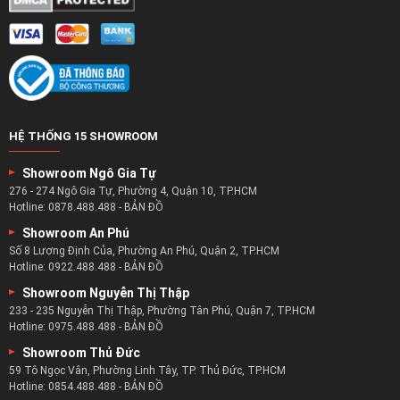
Chọn bàn sofa – chọn cho mình sự tiện nghi :
Một căn phòng khách đủ tiện nghi thì không chỉ có ghế
HỆ THỐNG 15 SHOWROOM
sofa mà còn nên có sự xuất hiện của một chiếc bàn trà.
Showroom Ngô Gia Tự
Đó không chỉ là người bạn đồng hành của ghế sofa mà còn
276 - 274 Ngô Gia Tự, Phường 4, Quận 10, TP.HCM
là một món đồ nội thất góp phần mang đến những nét
Hotline:
0878.488.488
-
BẢN ĐỒ
chấm phá mới cho phòng khách.
Showroom An Phú
Với chiếc bàn trà sofa bạn có thể làm đẹp thêm cho phòng
Số 8 Lương Định Của, Phường An Phú, Quận 2, TP.HCM
Hotline:
0922.488.488
-
BẢN ĐỒ
khách với những món đồ trang trí mới.
Bàn trà còn dùng để đặt những ấm trà đẹp mắt để tiếp
Showroom Nguyễn Thị Thập
233 - 235 Nguyễn Thị Thập, Phường Tân Phú, Quận 7, TP.HCM
đón khách và mang cho họ một ly nước uống ngon nhất.
Hotline:
0975.488.488
-
BẢN ĐỒ
Doanh nghiệp bàn sofa kinh nghiệm nhất:
Showroom Thủ Đức
59 Tô Ngọc Vân, Phường Linh Tây, TP. Thủ Đức, TP.HCM
zSofa là doanh nghiệp có nhiều năm kinh nghiệm trong lĩnh
Hotline:
0854.488.488
-
BẢN ĐỒ