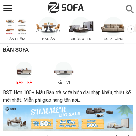
SẢN PHẨM
▼
SẢN PHẨM
BÀN ĂN
GIƯỜNG - TỦ
SOFA BĂNG
S
SOFAS
▼
BÀN SOFA
PHÒNG ĂN
▼
PHÒNG NGỦ
▼
BÀN TRÀ
KỆ TIVI
BST Hơn 100+ Mẫu Bàn trà sofa hiện đại nhập khẩu, thiết kế
PHÒNG KHÁCH
mới nhất. Miễn phí giao hàng tận nơi
...
▼
LIÊN HỆ