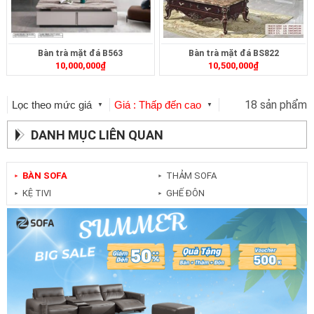
Bàn trà mặt đá B563
Bàn trà mặt đá BS822
10,000,000
₫
10,500,000
₫
18 sản phẩm
Lọc theo mức giá
Giá : Thấp đến cao
▼
▼
DANH MỤC LIÊN QUAN
BÀN SOFA
THẢM SOFA
►
►
KỆ TIVI
GHẾ ĐÔN
►
►