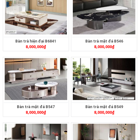
Bàn trà hiện đại B6841
Bàn trà mặt đá B546
8,000,000
₫
8,000,000
₫
Bàn trà mặt đá B547
Bàn trà mặt đá B549
8,000,000
₫
8,000,000
₫