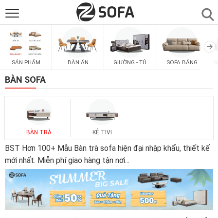
SẢN PHẨM
▼
SẢN PHẨM
BÀN ĂN
GIƯỜNG - TỦ
SOFA BĂNG
S
SOFAS
▼
BÀN SOFA
PHÒNG ĂN
▼
PHÒNG NGỦ
▼
BÀN TRÀ
KỆ TIVI
BST Hơn 100+ Mẫu Bàn trà sofa hiện đại nhập khẩu, thiết kế
PHÒNG KHÁCH
mới nhất. Miễn phí giao hàng tận nơi
...
▼
LIÊN HỆ