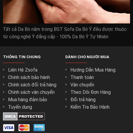
Ưu đãi mua hàng chỉ có tại zSOFA.vn
Free ship nội thành Hồ Chí Minh
Tất cả Da Bò nằm trong BST Sofa Da Bò Ý đều được thuộc
Thanh toán quẹt thẻ trả góp 0đ 0%
từ công nghệ Ý đẳng cấp - 100% Da Bò Ý Tự Nhiên
Dịch vụ tư vấn tại nhà
Bảo hành tại nhà 3 năm ( áp dụng với ghế sofa do zSOFA.vn
sản xuất) ( Không tốn thêm chi phí nào)
THÔNG TIN CHUNG
DÀNH CHO NGƯỜI MUA
Liên Hệ Zsofa
Hướng Dẫn Mua Hàng
Chính sách bảo hành
Thanh toán
Chính sách đổi trả hàng
Vận chuyển
Chính sách vận chuyển
Theo Dõi Đơn Hàng
Mua hàng đảm bảo
Đổi trả hàng
Tuyển dụng
Kiểm Tra Bảo Hành