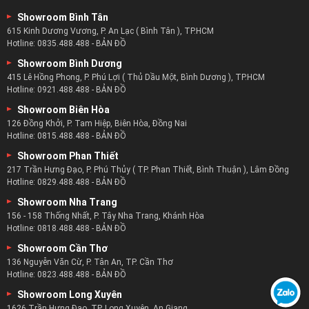
doanh nghiệp bàn sofa nổi tiếng nhất.
Showroom Bình Tân
zSofa hiện nay cũng đang là doanh nghiệp cung cấp bàn trà
615 Kinh Dương Vương, P. An Lạc ( Bình Tân ), TP.HCM
chính cho nhiều doanh nghiệp, tổ chức và cá nhân.
Hotline:
0835.488.488
-
BẢN ĐỒ
Tại zSofa khách hàng không chỉ tìm thấy bộ nội thất ưng ý
Showroom Bình Dương
nhất mà còn là những dịch vụ khách hàng tốt nhất.
415 Lê Hồng Phong, P. Phú Lợi ( Thủ Dầu Một, Bình Dương ), TP.HCM
Đảm bảo khách hàng của zSofa luôn hài lòng về chất lượng
Hotline:
0921.488.488
-
BẢN ĐỒ
bàn trà và sự hỗ trợ từ đội ngũ nhân viên của zSofa.
Showroom Biên Hòa
126 Đồng Khởi, P. Tam Hiệp, Biên Hòa, Đồng Nai
Hotline:
0815.488.488
-
BẢN ĐỒ
Showroom Phan Thiết
217 Trần Hưng Đạo, P. Phú Thủy ( TP. Phan Thiết, Bình Thuận ), Lâm Đồng
Hotline:
0829.488.488
-
BẢN ĐỒ
Showroom Nha Trang
156 - 158 Thống Nhất, P. Tây Nha Trang, Khánh Hòa
Hotline:
0818.488.488
-
BẢN ĐỒ
Showroom Cần Thơ
136 Nguyễn Văn Cừ, P. Tân An, TP. Cần Thơ
Hotline:
0823.488.488
-
BẢN ĐỒ
Showroom Long Xuyên
1626 Trần Hưng Đạo, TP. Long Xuyên, An Giang