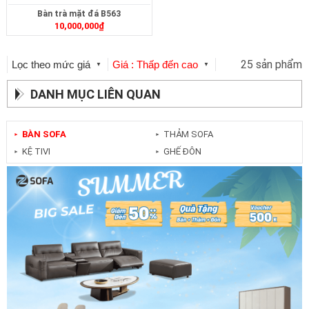
Bàn trà mặt đá B563
10,000,000
₫
25 sản phẩm
Lọc theo mức giá
Giá : Thấp đến cao
▼
▼
DANH MỤC LIÊN QUAN
BÀN SOFA
THẢM SOFA
►
►
KỆ TIVI
GHẾ ĐÔN
►
►