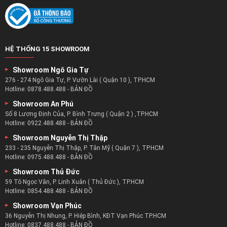
Chọn bàn sofa – chọn cho mình sự tiện nghi :
Một căn phòng khách đủ tiện nghi thì không chỉ có ghế
HỆ THỐNG 15 SHOWROOM
sofa mà còn nên có sự xuất hiện của một chiếc bàn trà.
Showroom Ngô Gia Tự
Đó không chỉ là người bạn đồng hành của ghế sofa mà còn
276 - 274 Ngô Gia Tự, P. Vườn Lài ( Quận 10 ), TP.HCM
là một món đồ nội thất góp phần mang đến những nét
Hotline:
0878.488.488
-
BẢN ĐỒ
chấm phá mới cho phòng khách.
Showroom An Phú
Với chiếc bàn trà sofa bạn có thể làm đẹp thêm cho phòng
Số 8 Lương Định Của, P. Bình Trưng ( Quận 2 ) ,TP.HCM
Hotline:
0922.488.488
-
BẢN ĐỒ
khách với những món đồ trang trí mới.
Bàn trà còn dùng để đặt những ấm trà đẹp mắt để tiếp
Showroom Nguyễn Thị Thập
233 - 235 Nguyễn Thị Thập, P. Tân Mỹ ( Quận 7 ), TP.HCM
đón khách và mang cho họ một ly nước uống ngon nhất.
Hotline:
0975.488.488
-
BẢN ĐỒ
Doanh nghiệp bàn sofa kinh nghiệm nhất:
Showroom Thủ Đức
59 Tô Ngọc Vân, P. Linh Xuân ( Thủ Đức ), TP.HCM
zSofa là doanh nghiệp có nhiều năm kinh nghiệm trong lĩnh
Hotline:
0854.488.488
-
BẢN ĐỒ
vực nội thất bàn sofa với hơn 5 năm kinh nghiệm.
Showroom Vạn Phúc
Từ năm 2017 cho đến nay zSofa luôn nằm trong top những
36 Nguyễn Thị Nhung, P. Hiệp Bình, KĐT Vạn Phúc TP.HCM
Hotline:
0837.488.488
-
BẢN ĐỒ