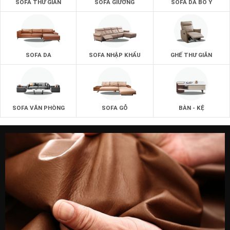
SOFA THƯ GIÃN
SOFA GIƯỜNG
SOFA DA BÒ Ý
pháp làm bàn trà tiên tiến nhất.
Đội ngũ nhân công đông đảo với kĩ năng cao do chính
zSofa đào tạo về kĩ năng.
SOFA DA
SOFA NHẬP KHẨU
GHẾ THƯ GIÃN
SOFA VĂN PHÒNG
SOFA GỖ
BÀN - KỆ