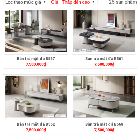
25 sản phẩm
Lọc theo mức giá
Giá : Thấp đến cao
▼
▼
Bàn trà mặt đá B557
Bàn trà mặt đá B561
7,500,000
₫
7,500,000
₫
Bàn trà mặt đá B562
Bàn trà mặt đá B568
7,500,000
₫
7,500,000
₫