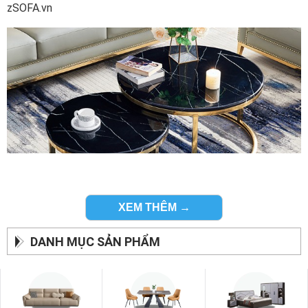
zSOFA.vn
XEM THÊM →
DANH MỤC SẢN PHẨM
Bàn Sofa
của zSOFA.vn được làm từ nhiều chất liệu
cao cấp cho độ bền xuyên suốt cùng thời gian:
Sản xuất từ chất liệu gỗ cao cấp như HDF chống ẩm phủ
verneer xoan đào hoặc sồi mỹ nhập khẩu Malaysia.