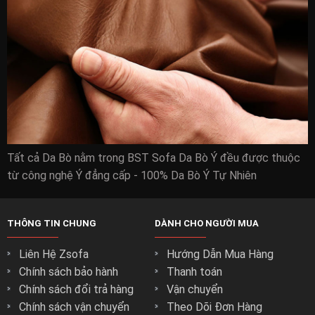
Ưu đãi mua hàng chỉ có tại zSOFA.vn
Free ship nội thành Hồ Chí Minh
Tất cả Da Bò nằm trong BST Sofa Da Bò Ý đều được thuộc
Thanh toán quẹt thẻ trả góp 0đ 0%
từ công nghệ Ý đẳng cấp - 100% Da Bò Ý Tự Nhiên
Dịch vụ tư vấn tại nhà
Bảo hành tại nhà 3 năm ( áp dụng với ghế sofa do zSOFA.vn
sản xuất) ( Không tốn thêm chi phí nào)
THÔNG TIN CHUNG
DÀNH CHO NGƯỜI MUA
Liên Hệ Zsofa
Hướng Dẫn Mua Hàng
Chính sách bảo hành
Thanh toán
Chính sách đổi trả hàng
Vận chuyển
Chính sách vận chuyển
Theo Dõi Đơn Hàng