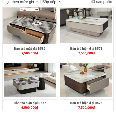
40 sản phẩm
Lọc theo mức giá
Sắp xếp
▼
▼
Bàn trà mặt đá B582
Bàn trà hiện đại B578
7,500,000
₫
7,500,000
₫
Bàn trà hiện đại B577
Bàn trà hiện đại B576
6,500,000
₫
7,500,000
₫