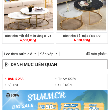
Bàn tròn mặt đá màu vàng B175
Bàn tròn đôi mặt đá B170
6,500,000
₫
6,500,000
₫
40 sản phẩm
Lọc theo mức giá
Sắp xếp
▼
▼
DANH MỤC LIÊN QUAN
BÀN SOFA
THẢM SOFA
►
►
KỆ TIVI
GHẾ ĐÔN
►
►