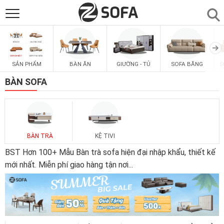
SẢN PHẨM
▼
SẢN PHẨM
BÀN ĂN
GIƯỜNG - TỦ
SOFA BĂNG
S
SOFAS
▼
BÀN SOFA
PHÒNG ĂN
▼
PHÒNG NGỦ
▼
BÀN TRÀ
KỆ TIVI
BST Hơn 100+ Mẫu Bàn trà sofa hiện đại nhập khẩu, thiết kế
PHÒNG KHÁCH
mới nhất. Miễn phí giao hàng tận nơi
...
▼
LIÊN HỆ