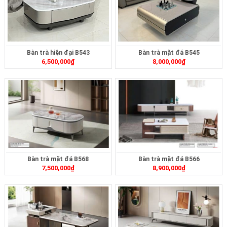
Bàn trà hiện đại B543
Bàn trà mặt đá B545
6,500,000
₫
8,000,000
₫
Bàn trà mặt đá B568
Bàn trà mặt đá B566
7,500,000
₫
8,900,000
₫