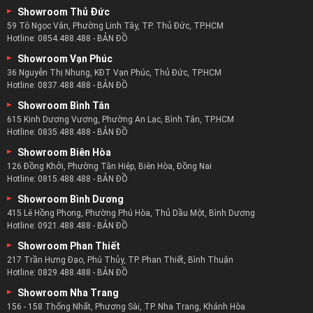
Doanh nghiệp bàn sofa kinh nghiệm nhất:
Showroom Thủ Đức
59 Tô Ngọc Vân, Phường Linh Tây, TP. Thủ Đức, TP.HCM
zSofa là doanh nghiệp có nhiều năm kinh nghiệm trong lĩnh
Hotline:
0854.488.488
-
BẢN ĐỒ
vực nội thất bàn sofa với hơn 5 năm kinh nghiệm.
Showroom Vạn Phúc
Từ năm 2017 cho đến nay zSofa luôn nằm trong top những
36 Nguyễn Thị Nhung, KĐT Vạn Phúc, Thủ Đức, TP.HCM
Hotline:
0837.488.488
-
BẢN ĐỒ
doanh nghiệp bàn sofa nổi tiếng nhất.
Showroom Bình Tân
zSofa hiện nay cũng đang là doanh nghiệp cung cấp bàn trà
615 Kinh Dương Vương, Phường An Lạc, Bình Tân, TP.HCM
chính cho nhiều doanh nghiệp, tổ chức và cá nhân.
Hotline:
0835.488.488
-
BẢN ĐỒ
Tại zSofa khách hàng không chỉ tìm thấy bộ nội thất ưng ý
Showroom Biên Hòa
nhất mà còn là những dịch vụ khách hàng tốt nhất.
126 Đồng Khởi, Phường Tân Hiệp, Biên Hòa, Đồng Nai
Đảm bảo khách hàng của zSofa luôn hài lòng về chất lượng
Hotline:
0815.488.488
-
BẢN ĐỒ
bàn trà và sự hỗ trợ từ đội ngũ nhân viên của zSofa.
Showroom Bình Dương
415 Lê Hồng Phong, Phường Phú Hòa, Thủ Dầu Một, Bình Dương
Hotline:
0921.488.488
-
BẢN ĐỒ
Showroom Phan Thiết
217 Trần Hưng Đạo, Phú Thủy, TP. Phan Thiết, Bình Thuận
Hotline:
0829.488.488
-
BẢN ĐỒ
Showroom Nha Trang
156 - 158 Thống Nhất, Phương Sài, TP. Nha Trang, Khánh Hòa