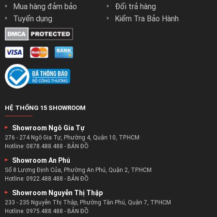
Mua hàng đảm bảo
Đổi trả hàng
Tuyển dụng
Kiểm Tra Bảo Hành
Chọn bàn sofa – chọn cho mình sự tiện nghi :
Một căn phòng khách đủ tiện nghi thì không chỉ có ghế
HỆ THỐNG 15 SHOWROOM
sofa mà còn nên có sự xuất hiện của một chiếc bàn trà.
Showroom Ngô Gia Tự
Đó không chỉ là người bạn đồng hành của ghế sofa mà còn
276 - 274 Ngô Gia Tự, Phường 4, Quận 10, TP.HCM
là một món đồ nội thất góp phần mang đến những nét
Hotline:
0878.488.488
-
BẢN ĐỒ
chấm phá mới cho phòng khách.
Showroom An Phú
Với chiếc bàn trà sofa bạn có thể làm đẹp thêm cho phòng
Số 8 Lương Định Của, Phường An Phú, Quận 2, TP.HCM
Hotline:
0922.488.488
-
BẢN ĐỒ
khách với những món đồ trang trí mới.
Bàn trà còn dùng để đặt những ấm trà đẹp mắt để tiếp
Showroom Nguyễn Thị Thập
233 - 235 Nguyễn Thị Thập, Phường Tân Phú, Quận 7, TP.HCM
đón khách và mang cho họ một ly nước uống ngon nhất.
Hotline:
0975.488.488
-
BẢN ĐỒ