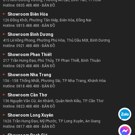
615 Kinh Dương Vương, Phường An Lạc, Bình Tân, TP.HCM
Hotline:
0835.488.488
-
BẢN ĐỒ
Showroom Biên Hòa
126 Đồng Khởi, Phường Tân Hiệp, Biên Hòa, Đồng Nai
Hotline:
0815.488.488
-
BẢN ĐỒ
Showroom Bình Dương
415 Lê Hồng Phong, Phường Phú Hòa, Thủ Dầu Một, Bình Dương
Hotline:
0921.488.488
-
BẢN ĐỒ
Showroom Phan Thiết
217 Trần Hưng Đạo, Phú Thủy, TP. Phan Thiết, Bình Thuận
Hotline:
0829.488.488
-
BẢN ĐỒ
Showroom Nha Trang
156 - 158 Thống Nhất, Phương Sài, TP. Nha Trang, Khánh Hòa
Hotline:
0818.488.488
-
BẢN ĐỒ
Showroom Cần Thơ
136 Nguyễn Văn Cừ, An Khánh, Quận Ninh Kiều, TP. Cần Thơ
Hotline:
0823.488.488
-
BẢN ĐỒ
Showroom Long Xuyên
1626 Trần Hưng Đạo, Mỹ Phước, TP. Long Xuyên, An Giang
Hotline:
0817.488.488
-
BẢN ĐỒ