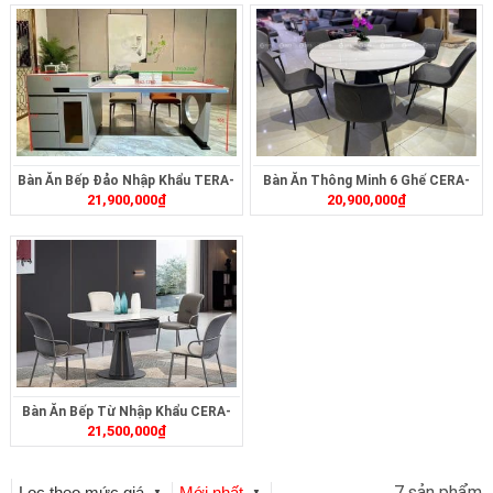
Bàn Ăn Bếp Đảo Nhập Khẩu TERA-
Bàn Ăn Thông Minh 6 Ghế CERA-
21,900,000
₫
20,900,000
₫
498
182
Bàn Ăn Bếp Từ Nhập Khẩu CERA-
21,500,000
₫
362
7 sản phẩm
Lọc theo mức giá
Mới nhất
▼
▼