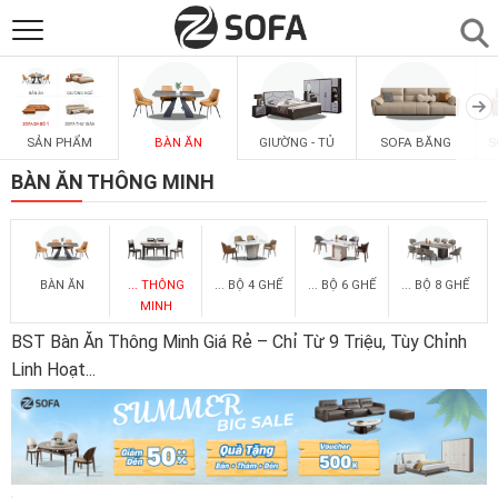
SẢN PHẨM
▼
SẢN PHẨM
BÀN ĂN
GIƯỜNG - TỦ
SOFA BĂNG
S
SOFAS
▼
BÀN ĂN THÔNG MINH
PHÒNG ĂN
▼
BÀN ĂN
... THÔNG
... BỘ 4 GHẾ
... BỘ 6 GHẾ
... BỘ 8 GHẾ
PHÒNG NGỦ
▼
MINH
BST Bàn Ăn Thông Minh Giá Rẻ – Chỉ Từ 9 Triệu, Tùy Chỉnh
PHÒNG KHÁCH
▼
Linh Hoạt
...
LIÊN HỆ