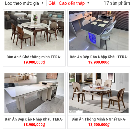
17 sản phẩm
Lọc theo mức giá
Giá : Cao đến thấp
▼
▼
Bàn Ăn 6 Ghế thông minh TERA-
Bàn Ăn Bếp Đảo Nhập Khẩu TERA-
19,900,000
₫
19,900,000
₫
289
496
Bàn Ăn Bếp Đảo Nhập Khẩu TERA-
Bàn Ăn Thông Minh 6 GhếTERA-
18,900,000
₫
18,500,000
₫
494
256