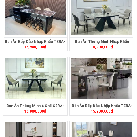
Bàn Ăn Bếp Đảo Nhập Khẩu TERA-
Bàn Ăn Thông Minh Nhập Khẩu
16,900,000
₫
16,900,000
₫
492
CERA-2323
Bàn Ăn Thông Minh 6 Ghế CERA-
Bàn Ăn Bếp Đảo Nhập Khẩu TERA-
16,900,000
₫
15,900,000
₫
2322
495