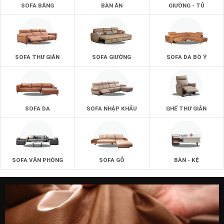
SOFA BĂNG
BÀN ĂN
GIƯỜNG - TỦ
SOFA THƯ GIÃN
SOFA GIƯỜNG
SOFA DA BÒ Ý
SOFA DA
SOFA NHẬP KHẨU
GHẾ THƯ GIÃN
SOFA VĂN PHÒNG
SOFA GỖ
BÀN - KỆ