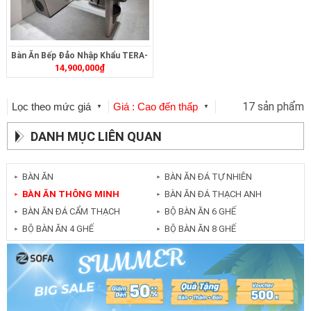
Bàn Ăn Bếp Đảo Nhập Khẩu TERA-
14,900,000
₫
497
17 sản phẩm
Lọc theo mức giá
Giá : Cao đến thấp
▼
▼
DANH MỤC LIÊN QUAN
BÀN ĂN
BÀN ĂN ĐÁ TỰ NHIÊN
►
►
BÀN ĂN THÔNG MINH
BÀN ĂN ĐÁ THẠCH ANH
►
►
BÀN ĂN ĐÁ CẨM THẠCH
BỘ BÀN ĂN 6 GHẾ
►
►
BỘ BÀN ĂN 4 GHẾ
BỘ BÀN ĂN 8 GHẾ
►
►