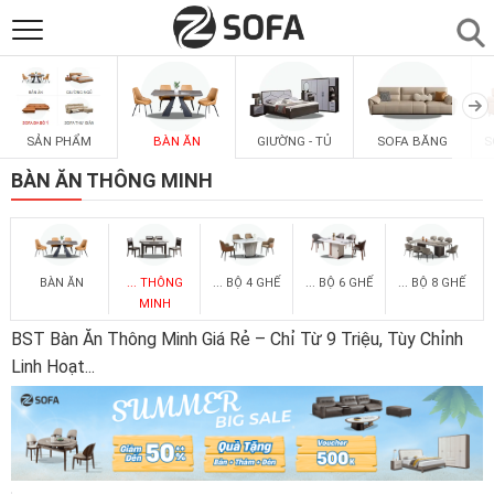
SẢN PHẨM
▼
SẢN PHẨM
BÀN ĂN
GIƯỜNG - TỦ
SOFA BĂNG
S
SOFAS
▼
BÀN ĂN THÔNG MINH
PHÒNG ĂN
▼
BÀN ĂN
... THÔNG
... BỘ 4 GHẾ
... BỘ 6 GHẾ
... BỘ 8 GHẾ
PHÒNG NGỦ
▼
MINH
BST Bàn Ăn Thông Minh Giá Rẻ – Chỉ Từ 9 Triệu, Tùy Chỉnh
PHÒNG KHÁCH
▼
Linh Hoạt
...
LIÊN HỆ