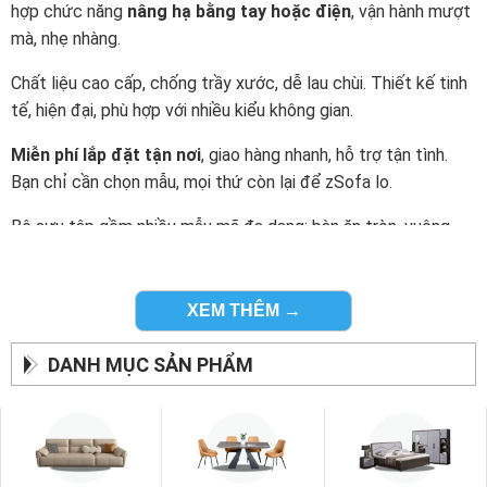
hợp chức năng
nâng hạ bằng tay hoặc điện
, vận hành mượt
mà, nhẹ nhàng.
Chất liệu cao cấp, chống trầy xước, dễ lau chùi. Thiết kế tinh
tế, hiện đại, phù hợp với nhiều kiểu không gian.
Miễn phí lắp đặt tận nơi
, giao hàng nhanh, hỗ trợ tận tình.
Bạn chỉ cần chọn mẫu, mọi thứ còn lại để zSofa lo.
Bộ sưu tập gồm nhiều mẫu mã đa dạng: bàn ăn tròn, vuông,
gấp gọn, mở rộng, tích hợp tủ chứa đồ… Dễ dàng lựa chọn
theo diện tích và nhu cầu.
XEM THÊM →
Một chiếc bàn thông minh không chỉ là vật dụng nội thất. Đó
còn là cách để bạn tạo nên những khoảnh khắc sum vầy đáng
DANH MỤC SẢN PHẨM
nhớ.
zSofa – Bàn ăn tiện lợi, đẹp bền, giá tốt. Chọn là yêu.
Dùng là mê.