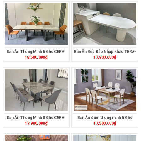
Bàn Ăn Thông Minh 6 Ghế CERA-
Bàn Ăn Bếp Đảo Nhập Khẩu TERA-
18,500,000
₫
17,900,000
₫
2321B
493
Bàn Ăn Thông Minh 8 Ghế CERA-
Bàn Ăn điện thông minh 6 Ghế
17,900,000
₫
17,500,000
₫
C314
TERA-262