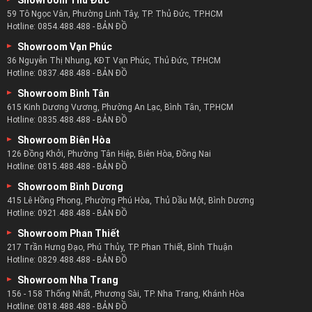
Showroom Thủ Đức
59 Tô Ngọc Vân, Phường Linh Tây, TP. Thủ Đức, TP.HCM
Hotline:
0854.488.488
-
BẢN ĐỒ
Showroom Vạn Phúc
36 Nguyễn Thị Nhung, KĐT Vạn Phúc, Thủ Đức, TP.HCM
Hotline:
0837.488.488
-
BẢN ĐỒ
Showroom Bình Tân
615 Kinh Dương Vương, Phường An Lạc, Bình Tân, TP.HCM
Hotline:
0835.488.488
-
BẢN ĐỒ
Showroom Biên Hòa
126 Đồng Khởi, Phường Tân Hiệp, Biên Hòa, Đồng Nai
Hotline:
0815.488.488
-
BẢN ĐỒ
Showroom Bình Dương
415 Lê Hồng Phong, Phường Phú Hòa, Thủ Dầu Một, Bình Dương
Hotline:
0921.488.488
-
BẢN ĐỒ
Showroom Phan Thiết
217 Trần Hưng Đạo, Phú Thủy, TP. Phan Thiết, Bình Thuận
Hotline:
0829.488.488
-
BẢN ĐỒ
Showroom Nha Trang
156 - 158 Thống Nhất, Phương Sài, TP. Nha Trang, Khánh Hòa
Hotline:
0818.488.488
-
BẢN ĐỒ