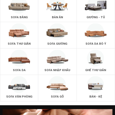
Dùng là mê.
SOFA BĂNG
BÀN ĂN
GIƯỜNG - TỦ
SOFA THƯ GIÃN
SOFA GIƯỜNG
SOFA DA BÒ Ý
SOFA DA
SOFA NHẬP KHẨU
GHẾ THƯ GIÃN
SOFA VĂN PHÒNG
SOFA GỖ
BÀN - KỆ