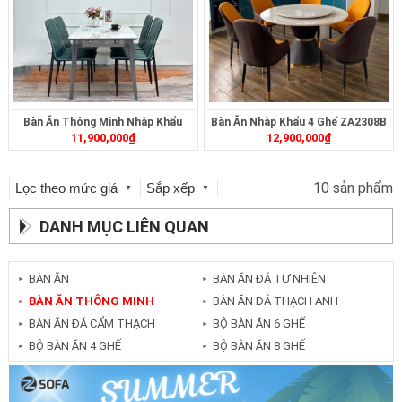
Bàn Ăn Thông Minh Nhập Khẩu
Bàn Ăn Nhập Khẩu 4 Ghế ZA2308B
11,900,000
₫
12,900,000
₫
ZA2357
10 sản phẩm
Lọc theo mức giá
Sắp xếp
▼
▼
DANH MỤC LIÊN QUAN
BÀN ĂN
BÀN ĂN ĐÁ TỰ NHIÊN
►
►
BÀN ĂN THÔNG MINH
BÀN ĂN ĐÁ THẠCH ANH
►
►
BÀN ĂN ĐÁ CẨM THẠCH
BỘ BÀN ĂN 6 GHẾ
►
►
BỘ BÀN ĂN 4 GHẾ
BỘ BÀN ĂN 8 GHẾ
►
►