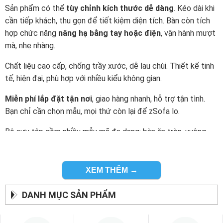
Sản phẩm có thể
tùy chỉnh kích thước dễ dàng
. Kéo dài khi
cần tiếp khách, thu gọn để tiết kiệm diện tích. Bàn còn tích
hợp chức năng
nâng hạ bằng tay hoặc điện
, vận hành mượt
mà, nhẹ nhàng.
Chất liệu cao cấp, chống trầy xước, dễ lau chùi. Thiết kế tinh
tế, hiện đại, phù hợp với nhiều kiểu không gian.
Miễn phí lắp đặt tận nơi
, giao hàng nhanh, hỗ trợ tận tình.
Bạn chỉ cần chọn mẫu, mọi thứ còn lại để zSofa lo.
Bộ sưu tập gồm nhiều mẫu mã đa dạng: bàn ăn tròn, vuông,
gấp gọn, mở rộng, tích hợp tủ chứa đồ… Dễ dàng lựa chọn
theo diện tích và nhu cầu.
XEM THÊM →
Một chiếc bàn thông minh không chỉ là vật dụng nội thất. Đó
còn là cách để bạn tạo nên những khoảnh khắc sum vầy đáng
DANH MỤC SẢN PHẨM
nhớ.
zSofa – Bàn ăn tiện lợi, đẹp bền, giá tốt. Chọn là yêu.