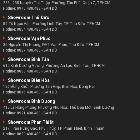
233 - 235 Nguyễn Thị Thập, Phường Tân Phú, Quận 7, TP.HCM
Hotline:
0975.488.488
-
BẢN ĐỒ
Showroom Thủ Đức
59 Tô Ngọc Vân, Phường Linh Tây, TP. Thủ Đức, TP.HCM
Hotline:
0854.488.488
-
BẢN ĐỒ
Showroom Vạn Phúc
36 Nguyễn Thị Nhung, KĐT Vạn Phúc, Thủ Đức, TP.HCM
Hotline:
0837.488.488
-
BẢN ĐỒ
Showroom Bình Tân
615 Kinh Dương Vương, Phường An Lạc, Bình Tân, TP.HCM
Hotline:
0835.488.488
-
BẢN ĐỒ
Showroom Biên Hòa
126 Đồng Khởi, Phường Tân Hiệp, Biên Hòa, Đồng Nai
Hotline:
0815.488.488
-
BẢN ĐỒ
Showroom Bình Dương
415 Lê Hồng Phong, Phường Phú Hòa, Thủ Dầu Một, Bình Dương
Hotline:
0921.488.488
-
BẢN ĐỒ
Showroom Phan Thiết
217 Trần Hưng Đạo, Phú Thủy, TP. Phan Thiết, Bình Thuận
Hotline:
0829.488.488
-
BẢN ĐỒ