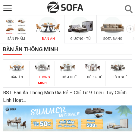
SẢN PHẨM
▼
SẢN PHẨM
BÀN ĂN
GIƯỜNG - TỦ
SOFA BĂNG
S
SOFAS
▼
BÀN ĂN THÔNG MINH
PHÒNG ĂN
▼
BÀN ĂN
... THÔNG
... BỘ 4 GHẾ
... BỘ 6 GHẾ
... BỘ 8 GHẾ
PHÒNG NGỦ
▼
MINH
BST Bàn Ăn Thông Minh Giá Rẻ – Chỉ Từ 9 Triệu, Tùy Chỉnh
PHÒNG KHÁCH
▼
Linh Hoạt
...
LIÊN HỆ