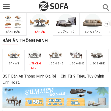
SẢN PHẨM
▼
SẢN PHẨM
BÀN ĂN
GIƯỜNG - TỦ
SOFA BĂNG
S
SOFAS
▼
BÀN ĂN THÔNG MINH
PHÒNG ĂN
▼
BÀN ĂN
... THÔNG
... BỘ 4 GHẾ
... BỘ 6 GHẾ
... BỘ 8 GHẾ
PHÒNG NGỦ
▼
MINH
BST Bàn Ăn Thông Minh Giá Rẻ – Chỉ Từ 9 Triệu, Tùy Chỉnh
PHÒNG KHÁCH
▼
Linh Hoạt
...
LIÊN HỆ