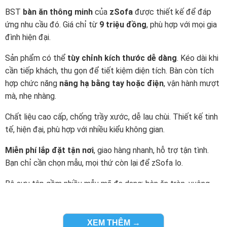
BST
bàn ăn thông minh
của
zSofa
được thiết kế để đáp
ứng nhu cầu đó. Giá chỉ từ
9 triệu đồng
, phù hợp với mọi gia
đình hiện đại.
Sản phẩm có thể
tùy chỉnh kích thước dễ dàng
. Kéo dài khi
cần tiếp khách, thu gọn để tiết kiệm diện tích. Bàn còn tích
hợp chức năng
nâng hạ bằng tay hoặc điện
, vận hành mượt
mà, nhẹ nhàng.
Chất liệu cao cấp, chống trầy xước, dễ lau chùi. Thiết kế tinh
tế, hiện đại, phù hợp với nhiều kiểu không gian.
Miễn phí lắp đặt tận nơi
, giao hàng nhanh, hỗ trợ tận tình.
Bạn chỉ cần chọn mẫu, mọi thứ còn lại để zSofa lo.
Bộ sưu tập gồm nhiều mẫu mã đa dạng: bàn ăn tròn, vuông,
gấp gọn, mở rộng, tích hợp tủ chứa đồ… Dễ dàng lựa chọn
theo diện tích và nhu cầu.
XEM THÊM →