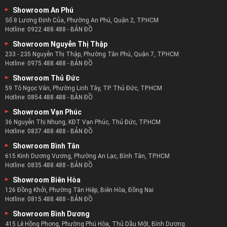
Showroom An Phú
Số 8 Lương Định Của, Phường An Phú, Quận 2, TP.HCM
Hotline:
0922.488.488
-
BẢN ĐỒ
Showroom Nguyễn Thị Thập
233 - 235 Nguyễn Thị Thập, Phường Tân Phú, Quận 7, TP.HCM
Hotline:
0975.488.488
-
BẢN ĐỒ
Showroom Thủ Đức
59 Tô Ngọc Vân, Phường Linh Tây, TP. Thủ Đức, TP.HCM
Hotline:
0854.488.488
-
BẢN ĐỒ
Showroom Vạn Phúc
36 Nguyễn Thị Nhung, KĐT Vạn Phúc, Thủ Đức, TP.HCM
Hotline:
0837.488.488
-
BẢN ĐỒ
Showroom Bình Tân
615 Kinh Dương Vương, Phường An Lạc, Bình Tân, TP.HCM
Hotline:
0835.488.488
-
BẢN ĐỒ
Showroom Biên Hòa
126 Đồng Khởi, Phường Tân Hiệp, Biên Hòa, Đồng Nai
Hotline:
0815.488.488
-
BẢN ĐỒ
Showroom Bình Dương
415 Lê Hồng Phong, Phường Phú Hòa, Thủ Dầu Một, Bình Dương