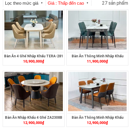
27 sản phẩm
Lọc theo mức giá
Giá : Thấp đến cao
▼
▼
Bàn Ăn 4 Ghế Nhập Khẩu TERA-281
Bàn Ăn Thông Minh Nhập Khẩu
10,900,000
₫
11,900,000
₫
ZA2357
Bàn Ăn Nhập Khẩu 4 Ghế ZA2308B
Bàn Ăn Thông Minh Nhập Khẩu
12,900,000
₫
12,900,000
₫
ZA2358