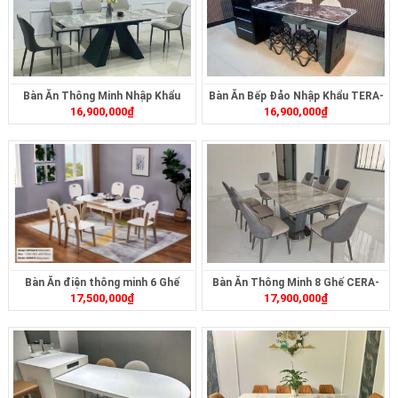
Bàn Ăn Thông Minh Nhập Khẩu
Bàn Ăn Bếp Đảo Nhập Khẩu TERA-
16,900,000
₫
16,900,000
₫
CERA-2323
492
Bàn Ăn điện thông minh 6 Ghế
Bàn Ăn Thông Minh 8 Ghế CERA-
17,500,000
₫
17,900,000
₫
TERA-262
C314