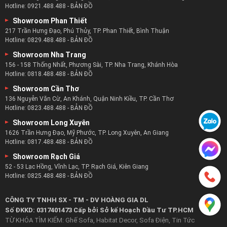
Hotline:
0921.488.488
-
BẢN ĐỒ
Showroom Phan Thiết
217 Trần Hưng Đạo, Phú Thủy, TP. Phan Thiết, Bình Thuận
Hotline:
0829.488.488
-
BẢN ĐỒ
Showroom Nha Trang
156 - 158 Thống Nhất, Phương Sài, TP. Nha Trang, Khánh Hòa
Hotline:
0818.488.488
-
BẢN ĐỒ
Showroom Cần Thơ
136 Nguyễn Văn Cừ, An Khánh, Quận Ninh Kiều, TP. Cần Thơ
Hotline:
0823.488.488
-
BẢN ĐỒ
Showroom Long Xuyên
1626 Trần Hưng Đạo, Mỹ Phước, TP. Long Xuyên, An Giang
Hotline:
0817.488.488
-
BẢN ĐỒ
Showroom Rạch Giá
52 - 53 Lạc Hồng, Vĩnh Lạc, TP. Rạch Giá, Kiên Giang
Hotline:
0825.488.488
-
BẢN ĐỒ
CÔNG TY TNHH SX - TM - DV HOÀNG GIA DL
Số ĐKKD: 0317401473 Cấp bởi Sở kế Hoạch Đầu Tư TP.HCM
TỪ KHÓA TÌM KIẾM:
Ghế Sofa
,
Habitat Decor
,
Sofa Điện
,
Tin Tức