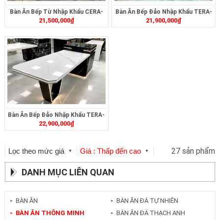
Bàn Ăn Bếp Từ Nhập Khẩu CERA-
Bàn Ăn Bếp Đảo Nhập Khẩu TERA-
21,500,000
₫
21,900,000
₫
362
498
Bàn Ăn Bếp Đảo Nhập Khẩu TERA-
22,900,000
₫
490
27 sản phẩm
Lọc theo mức giá
Giá : Thấp đến cao
▼
▼
DANH MỤC LIÊN QUAN
BÀN ĂN
BÀN ĂN ĐÁ TỰ NHIÊN
►
►
BÀN ĂN THÔNG MINH
BÀN ĂN ĐÁ THẠCH ANH
►
►