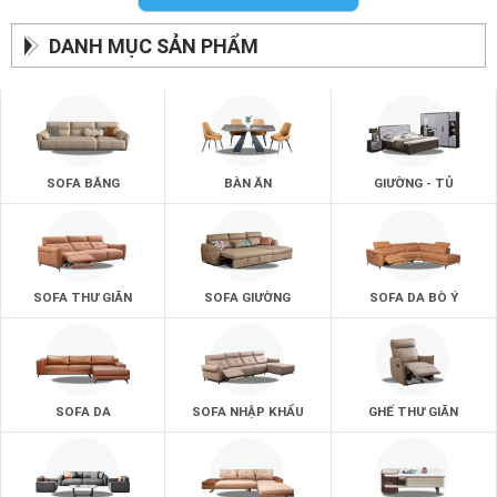
Một chiếc bàn thông minh không chỉ là vật dụng nội thất. Đó
còn là cách để bạn tạo nên những khoảnh khắc sum vầy đáng
DANH MỤC SẢN PHẨM
nhớ.
zSofa – Bàn ăn tiện lợi, đẹp bền, giá tốt. Chọn là yêu.
Dùng là mê.
SOFA BĂNG
BÀN ĂN
GIƯỜNG - TỦ
SOFA THƯ GIÃN
SOFA GIƯỜNG
SOFA DA BÒ Ý
SOFA DA
SOFA NHẬP KHẨU
GHẾ THƯ GIÃN